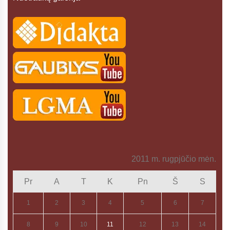
2011 m. rugpjūčio mėn.
Pr
A
T
K
Pn
Š
S
1
2
3
4
5
6
7
8
9
10
11
12
13
14