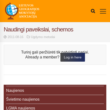
Naudingi paveikslai, schemos
2011-08-16
Ugdymo metodai
Turinį gali peržiūrėti tik patvirtinti nariai.
Already a member?
Log in here
Naujienos
Švietimo naujienos
LGMA naujienos