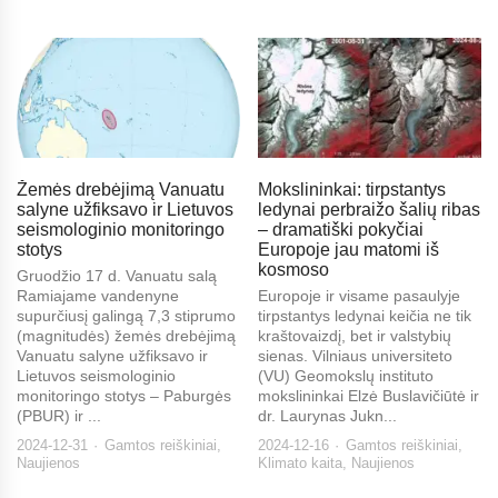
Žemės drebėjimą Vanuatu
Mokslininkai: tirpstantys
salyne užfiksavo ir Lietuvos
ledynai perbraižo šalių ribas
seismologinio monitoringo
– dramatiški pokyčiai
stotys
Europoje jau matomi iš
kosmoso
Gruodžio 17 d. Vanuatu salą
Ramiajame vandenyne
Europoje ir visame pasaulyje
supurčiusį galingą 7,3 stiprumo
tirpstantys ledynai keičia ne tik
(magnitudės) žemės drebėjimą
kraštovaizdį, bet ir valstybių
Vanuatu salyne užfiksavo ir
sienas. Vilniaus universiteto
Lietuvos seismologinio
(VU) Geomokslų instituto
monitoringo stotys – Paburgės
mokslininkai Elzė Buslavičiūtė ir
(PBUR) ir ...
dr. Laurynas Jukn...
2024-12-31
Gamtos reiškiniai
,
2024-12-16
Gamtos reiškiniai
,
Naujienos
Klimato kaita
,
Naujienos