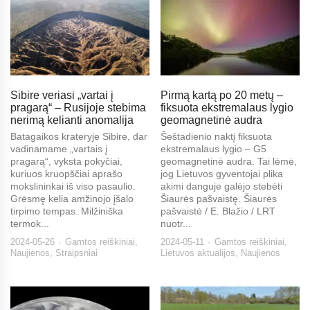
Sibire veriasi „vartai į
Pirmą kartą po 20 metų –
pragarą“ – Rusijoje stebima
fiksuota ekstremalaus lygio
nerimą kelianti anomalija
geomagnetinė audra
Batagaikos krateryje Sibire, dar
Šeštadienio naktį fiksuota
vadinamame „vartais į
ekstremalaus lygio – G5
pragarą“, vyksta pokyčiai,
geomagnetinė audra. Tai lėmė,
kuriuos kruopščiai aprašo
jog Lietuvos gyventojai plika
mokslininkai iš viso pasaulio.
akimi danguje galėjo stebėti
Grėsmę kelia amžinojo įšalo
Šiaurės pašvaistę. Šiaurės
tirpimo tempas. Milžiniška
pašvaistė / E. Blažio / LRT
termok...
nuotr...
2024-05-26
Gamtos reiškiniai
,
2024-05-11
Gamtos reiškiniai
,
Naujienos
,
Straipsniai
Lietuvos aktualijos
,
Naujienos