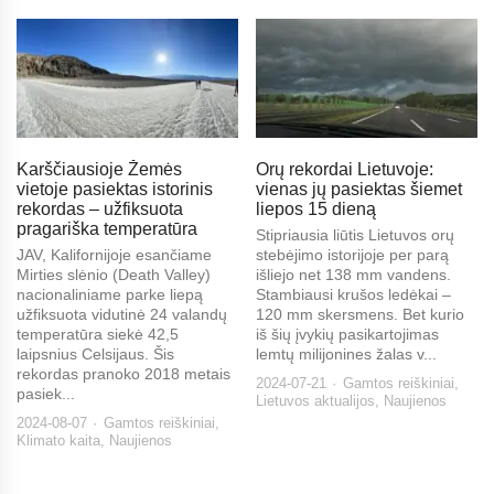
Karščiausioje Žemės
Orų rekordai Lietuvoje:
vietoje pasiektas istorinis
vienas jų pasiektas šiemet
rekordas – užfiksuota
liepos 15 dieną
pragariška temperatūra
Stipriausia liūtis Lietuvos orų
JAV, Kalifornijoje esančiame
stebėjimo istorijoje per parą
Mirties slėnio (Death Valley)
išliejo net 138 mm vandens.
nacionaliniame parke liepą
Stambiausi krušos ledėkai –
užfiksuota vidutinė 24 valandų
120 mm skersmens. Bet kurio
temperatūra siekė 42,5
iš šių įvykių pasikartojimas
laipsnius Celsijaus. Šis
lemtų milijonines žalas v...
rekordas pranoko 2018 metais
2024-07-21
Gamtos reiškiniai
,
pasiek...
Lietuvos aktualijos
,
Naujienos
2024-08-07
Gamtos reiškiniai
,
Klimato kaita
,
Naujienos