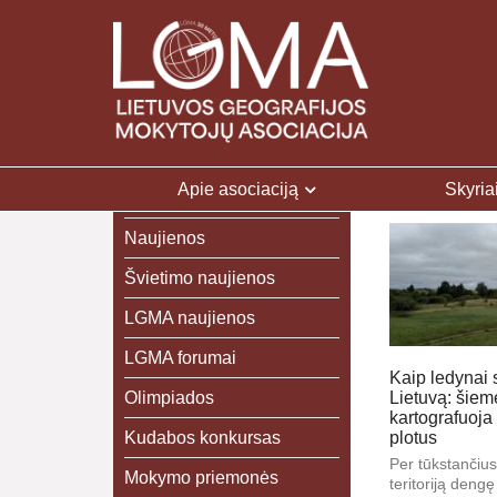
Apie asociaciją
Skyria
Naujienos
Švietimo naujienos
LGMA naujienos
LGMA forumai
Kaip ledynai
Olimpiados
Lietuvą: šiem
kartografuoja 
Kudabos konkursas
plotus
Per tūkstančiu
Mokymo priemonės
teritoriją dengę