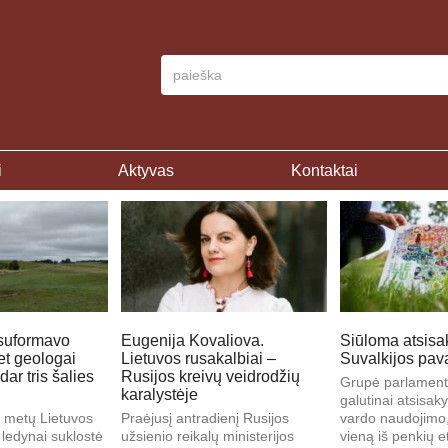
i
Aktyvas
Kontaktai
 suformavo
Eugenija Kovaliova.
Siūloma atsisak
et geologai
Lietuvos rusakalbiai –
Suvalkijos pav
dar tris šalies
Rusijos kreivų veidrodžių
Grupė parlamenta
karalystėje
galutinai atsisaky
s metų Lietuvos
Praėjusį antradienį Rusijos
vardo naudojimo,
 ledynai suklostė
užsienio reikalų ministerijos
vieną iš penkių e