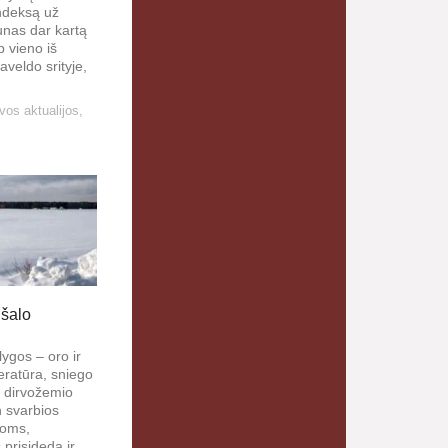
ndeksą už
nas dar kartą
p vieno iš
aveldo srityje,
vos aktualijos
,
įšalo
ygos – oro ir
ratūra, sniego
i dirvožemio
in svarbios
roms,
 prisideda ir