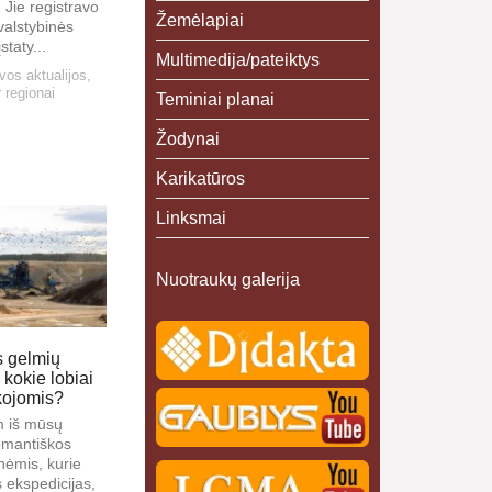
 Jie registravo
Žemėlapiai
valstybinės
taty...
Multimedija/pateiktys
vos aktualijos
,
r regionai
Teminiai planai
Žodynai
Karikatūros
Linksmai
Nuotraukų galerija
s gelmių
, kokie lobiai
kojomis?
 iš mūsų
romantiškos
ėmis, kurie
s ekspedicijas,