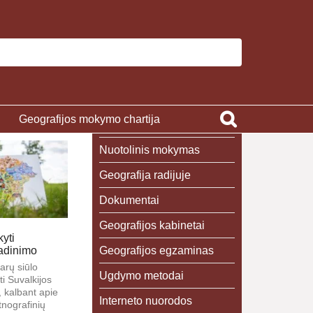
Geografijos mokymo chartija
Nuotolinis mokymas
Geografija radijuje
Dokumentai
Geografijos kabinetai
yti
Geografijos egzaminas
adinimo
rų siūlo
Ugdymo metodai
ti Suvalkijos
 kalbant apie
Interneto nuorodos
tnografinių