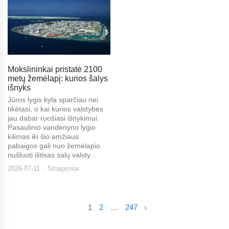
Mokslininkai pristatė 2100
metų žemėlapį: kurios šalys
išnyks
Jūros lygis kyla sparčiau nei
tikėtasi, o kai kurios valstybės
jau dabar ruošiasi išnykimui.
Pasaulinio vandenyno lygio
kilimas iki šio amžiaus
pabaigos gali nuo žemėlapio
nušluoti ištisas salų valsty...
2026-07-11
Straipsniai
1
2
…
247