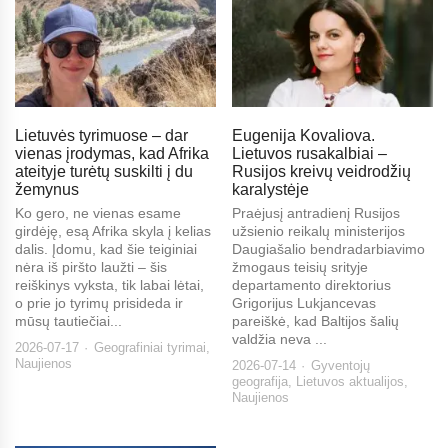
Lietuvės tyrimuose – dar
Eugenija Kovaliova.
vienas įrodymas, kad Afrika
Lietuvos rusakalbiai –
ateityje turėtų suskilti į du
Rusijos kreivų veidrodžių
žemynus
karalystėje
Ko gero, ne vienas esame
Praėjusį antradienį Rusijos
girdėję, esą Afrika skyla į kelias
užsienio reikalų ministerijos
dalis. Įdomu, kad šie teiginiai
Daugiašalio bendradarbiavimo
nėra iš piršto laužti – šis
žmogaus teisių srityje
reiškinys vyksta, tik labai lėtai,
departamento direktorius
o prie jo tyrimų prisideda ir
Grigorijus Lukjancevas
mūsų tautiečiai...
pareiškė, kad Baltijos šalių
valdžia neva ...
2026-07-17
Geografiniai tyrimai
,
Naujienos
2026-07-14
Gyventojų
geografija
,
Lietuvos aktualijos
,
Naujienos