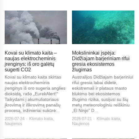
Kovai su klimato kaita –
Mokslininkai įspėja:
naujas elektrocheminis
Didžiajam barjeriniam rifui
įrenginys: iš oro galėtų
gresia ekosistemos
sugerti CO2
žlugimas
Kovai su klimato kaita skirtas
Australijos Didžiajam barjeriniui
naujas elektrocheminis
rifui gresia labai didelė,
įrenginys iš oro sugeria anglies
eskstremali ir plataus masto
dioksidą, rašo „EurekAlert!“
blukimo bei ekosistemos
Taikydami į akumuliatoriaus
žlugimo rizika, susijusi su šių
įkrovimą ir iškrovimą panašų
metų meteorologiniu reiškiniu
procesą, inžinieriai sukūrė...
„El Ninjo” D...
2026-07-24
Klimato kaita
,
2026-07-21
Klimato kaita
,
Naujienos
Naujienos