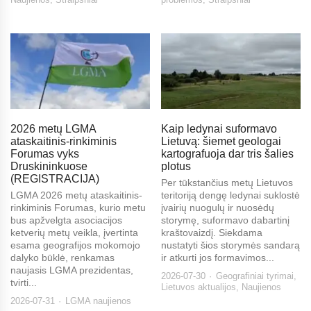
2026 metų LGMA
Kaip ledynai suformavo
ataskaitinis-rinkiminis
Lietuvą: šiemet geologai
Forumas vyks
kartografuoja dar tris šalies
Druskininkuose
plotus
(REGISTRACIJA)
Per tūkstančius metų Lietuvos
LGMA 2026 metų ataskaitinis-
teritoriją dengę ledynai suklostė
rinkiminis Forumas, kurio metu
įvairių nuogulų ir nuosėdų
bus apžvelgta asociacijos
storymę, suformavo dabartinį
ketverių metų veikla, įvertinta
kraštovaizdį. Siekdama
esama geografijos mokomojo
nustatyti šios storymės sandarą
dalyko būklė, renkamas
ir atkurti jos formavimos...
naujasis LGMA prezidentas,
2026-07-30
Geografiniai tyrimai
,
tvirti...
Lietuvos aktualijos
,
Naujienos
2026-07-31
LGMA naujienos