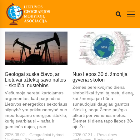
Geologai suskaičiavo, ar
Nuo liepos 30 d. žmonija
Lietuvai užtektų savo naftos
gyvena skolon
– skaičiai nustebins
Žemės pereikvojimo diena
Viešumoje neretai kartojamas
simboliškai žymi tą metų dieną,
argumentas, kad pagrindinė
kai žmonija jau būna
Lietuvos energetikos sektoriaus
sunaudojusi daugiau gamtos
silpnybė yra priklausomybė nuo
išteklių, negu Žemė pajėgia
importuojamų energijos išteklių,
atkurti per vienerius metus.
kurių svarbiausi – nafta ir
Šiemet ši diena tapo liepos 30-
gamtinės dujos, pran...
oji. Že...
2026-08-02
Geografiniai tyrimai
,
2026-07-31
Pasaulinės
Naujienos
,
Straipsniai
problemos
,
Straipsniai