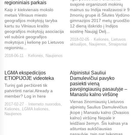
regioniniais parkais
svajonė organizuoti mokinių
Kaip ir kiekvienais mokslo
mainus su Indija realizavosi ir 9
metais Vilniaus miesto
žmonių grupė iš Šilutės Vydūno
geografijos mokytojų taryba
gimnazijos 2017 metų gruodžio
kartu su Vilniaus krašto
12 dieną išskrido į Indijos
geografijos mokytojų asociacija
sostinę Naująjį Delį...
vėl subūrė geografijos
2018-02-05
Kelionės
,
Lietuvos
mokytojus į kelionę po Lietuvos
aktualijos
,
Naujienos
,
Straipsniai
regioniniu...
2018-06-11
Kelionės
,
Naujienos
LGMA ekspedicijos
Alpinistui Sauliui
ETIOPIJOJE videoteka
Damulevičiui pavyko
pasiekti vieną
Turinį gali peržiūrėti tik
pavojingiausių pasaulyje –
patvirtinti nariai.Already a
Manaslu kalno viršūnę
member? Log in here
Vienas žinomiausių Lietuvos
2017-02-27
Interneto nuorodos
,
alpinistų Saulius Damulevičius
Kelionės
,
LGMA kelionės
,
įkopė į Manaslu kalno (Dvasios
Naujienos
kalno) viršūnę Nepale ir
leidžiasi žemyn. Šis kalnas yra
aštuntas aukščiausias
pasaulyje, taip pat laikomas