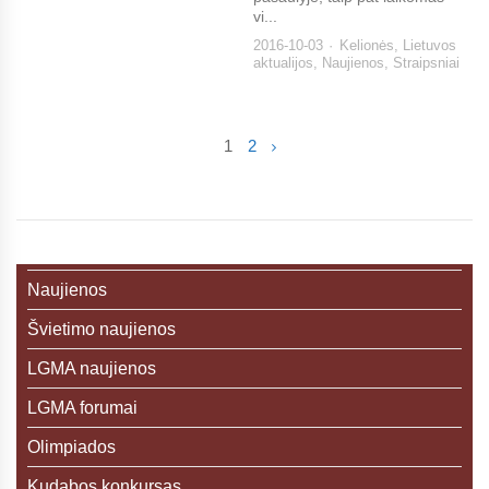
vi...
2016-10-03
Kelionės
,
Lietuvos
aktualijos
,
Naujienos
,
Straipsniai
1
2
Naujienos
Švietimo naujienos
LGMA naujienos
LGMA forumai
Olimpiados
Kudabos konkursas