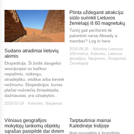
Plinta uždeganti atrakcija:
siūlo surinkti Lietuvos
žemėlapį iš 60 magnetukų
Turinį gali peržiūrėti tik
patvirtinti nariai.Already a
member? Log in here
2018-08-26
Atkurtos Lietuvos
Sudano atradimai lietuvių
100-mečiui
,
Kelionės
,
Lietuvos
akimis
aktualijos
,
Naujienos
,
Straipsniai
,
Ekspedicija. Ši žodis daugeliui
Žemėlapiai
asocijuojasi su kažkuo
nepažintu, rizikingu,
atradėjišku, visiškai arba beveik
nežinomu. Ekspedicijos, kurias
plačiai nušviečia žiniasklaida,
dažniausiai, yra užsakytos...
2020-03-19
Kelionės
,
Naujienos
Vilniaus geografijos
Tarptautiniai mainai
mokytojų lankomų objektų
Kalėdinėje Indijoje
sąrašas pasipildė dar dviem
Ilgai puoselėta ir brandinta