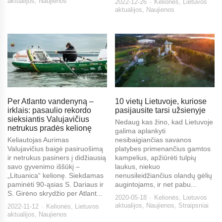
aktualijos
,
Naujienos
2022-12-26
Kelionės
,
Lietuvos
aktualijos
,
Naujienos
Per Atlanto vandenyną –
10 vietų Lietuvoje, kuriose
irklais: pasaulio rekordo
pasijausite tarsi užsienyje
sieksiantis Valujavičius
Nedaug kas žino, kad Lietuvoje
netrukus pradės kelionę
galima aplankyti
Keliautojas Aurimas
nesibaigiančias savanos
Valujavičius baigė pasiruošimą
platybes primenančius gamtos
ir netrukus pasiners į didžiausią
kampelius, apžiūrėti tulpių
savo gyvenimo iššūkį –
laukus, niekuo
„Lituanica“ kelionę. Siekdamas
nenusileidžiančius olandų gėlių
paminėti 90-ąsias S. Dariaus ir
augintojams, ir net pabu...
S. Girėno skrydžio per Atlant...
2020-05-18
Kelionės
,
Lietuvos
aktualijos
,
Naujienos
,
Straipsniai
2022-11-12
Kelionės
,
Lietuvos
aktualijos
,
Naujienos