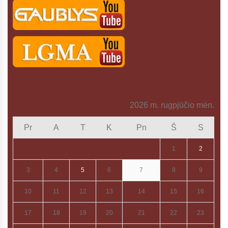
2026 m. rugpjūčio mėn.
Pr
A
T
K
Pn
Š
S
1
2
3
4
5
6
7
8
9
10
11
12
13
14
15
16
17
18
19
20
21
22
23