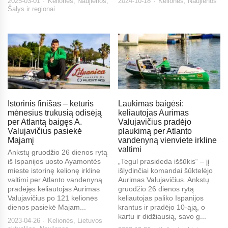
2025-03-01
Kelionės
,
Naujienos
,
2024-10-18
Kelionės
,
Naujienos
Šalys ir regionai
Istorinis finišas – keturis
Laukimas baigėsi:
mėnesius trukusią odisėją
keliautojas Aurimas
per Atlantą baigęs A.
Valujavičius pradėjo
Valujavičius pasiekė
plaukimą per Atlanto
Majamį
vandenyną vienviete irkline
valtimi
Ankstų gruodžio 26 dienos rytą
iš Ispanijos uosto Ayamontės
„Tegul prasideda iššūkis“ – jį
mieste istorinę kelionę irkline
išlydinčiai komandai šūktelėjo
valtimi per Atlanto vandenyną
Aurimas Valujavičius. Ankstų
pradėjęs keliautojas Aurimas
gruodžio 26 dienos rytą
Valujavičius po 121 kelionės
keliautojas paliko Ispanijos
dienos pasiekė Majam...
krantus ir pradėjo 10-ąją, o
kartu ir didžiausią, savo g...
2023-04-26
Kelionės
,
Lietuvos