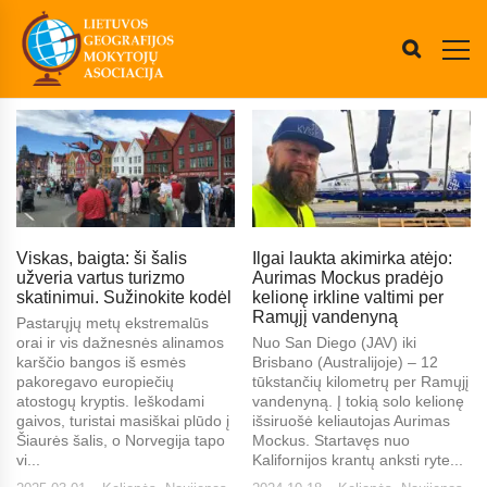
Viskas, baigta: ši šalis
Ilgai laukta akimirka atėjo:
užveria vartus turizmo
Aurimas Mockus pradėjo
skatinimui. Sužinokite kodėl
kelionę irkline valtimi per
Ramųjį vandenyną
Pastarųjų metų ekstremalūs
orai ir vis dažnesnės alinamos
Nuo San Diego (JAV) iki
karščio bangos iš esmės
Brisbano (Australijoje) – 12
pakoregavo europiečių
tūkstančių kilometrų per Ramųjį
atostogų kryptis. Ieškodami
vandenyną. Į tokią solo kelionę
gaivos, turistai masiškai plūdo į
išsiruošė keliautojas Aurimas
Šiaurės šalis, o Norvegija tapo
Mockus. Startavęs nuo
vi...
Kalifornijos krantų anksti ryte...