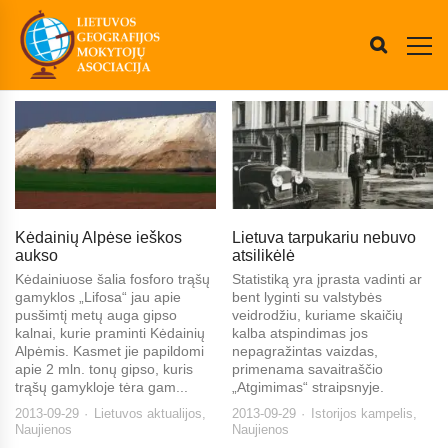
Kėdainių Alpėse ieškos
Lietuva tarpukariu nebuvo
aukso
atsilikėlė
Kėdainiuose šalia fosforo trąšų
Statistiką yra įprasta vadinti ar
gamyklos „Lifosa“ jau apie
bent lyginti su valstybės
pusšimtį metų auga gipso
veidrodžiu, kuriame skaičių
kalnai, kurie praminti Kėdainių
kalba atspindimas jos
Alpėmis. Kasmet jie papildomi
nepagražintas vaizdas,
apie 2 mln. tonų gipso, kuris
primenama savaitraščio
trąšų gamykloje tėra gam...
„Atgimimas“ straipsnyje.
2013-09-29
Lietuvos aktualijos
,
2013-09-29
Istorijos kampelis
,
Naujienos
Naujienos