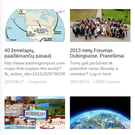
40 žemėlapių,
2013 metų Forumas
paaiškinančių pasaulį
Dubingiuose. Pranešimai
http://www.washingtonpost.com/blogs/worldviews/wp/2013/08/12/40-
Turinį gali peržiūrėti tik
maps-that-explain-the-world/?
patvirtinti nariai.Already a
fb_action_ids=10151828736295799&fb_action_types=og.likes&fb_sou
member? Log in here
2013-09-27
Straipsniai
2013-09-24
LGMA Forumai