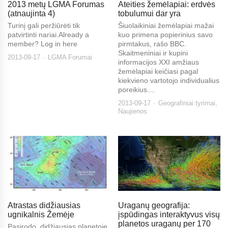
2013 metų LGMA Forumas
Ateities žemėlapiai: erdvės
(atnaujinta 4)
tobulumui dar yra
Turinį gali peržiūrėti tik
Šiuolaikiniai žemėlapiai mažai
patvirtinti nariai.Already a
kuo primena popierinius savo
member? Log in here
pirmtakus, rašo BBC.
Skaitmeniniai ir kupini
2013-09-17
LGMA Forumai
informacijos XXI amžiaus
žemėlapiai keičiasi pagal
kiekvieno vartotojo individualius
poreikius....
2013-09-17
Geografiniai tyrimai
,
Naujienos
Atrastas didžiausias
Uraganų geografija:
ugnikalnis Žemėje
įspūdingas interaktyvus visų
planetos uraganų per 170
Pasirodo, didžiausias planetoje