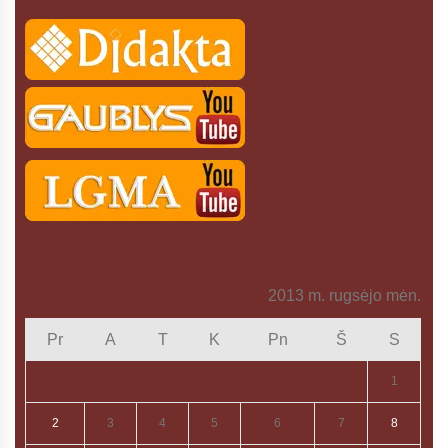
2013 m. rugsėjo mėn.
Pr
A
T
K
Pn
Š
S
1
2
3
4
5
6
7
8