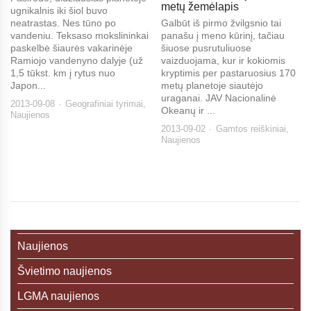
metų žemėlapis
ugnikalnis iki šiol buvo
neatrastas. Nes tūno po
Galbūt iš pirmo žvilgsnio tai
vandeniu. Teksaso mokslininkai
panašu į meno kūrinį, tačiau
paskelbė šiaurės vakarinėje
šiuose pusrutuliuose
Ramiojo vandenyno dalyje (už
vaizduojama, kur ir kokiomis
1,5 tūkst. km į rytus nuo
kryptimis per pastaruosius 170
Japon...
metų planetoje siautėjo
uraganai. JAV Nacionalinė
2013-09-08
Geografiniai tyrimai
,
Okeanų ir ...
Naujienos
2013-09-02
Gamtos reiškiniai
,
Naujienos
Naujienos
Švietimo naujienos
LGMA naujienos