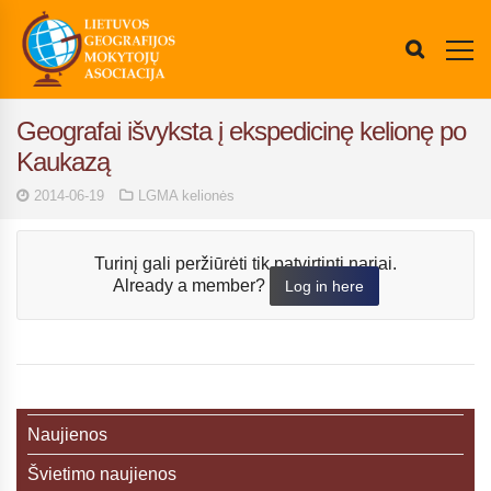
Geografai išvyksta į ekspedicinę kelionę po
Kaukazą
2014-06-19
LGMA kelionės
Turinį gali peržiūrėti tik patvirtinti nariai.
Already a member?
Log in here
Naujienos
Švietimo naujienos