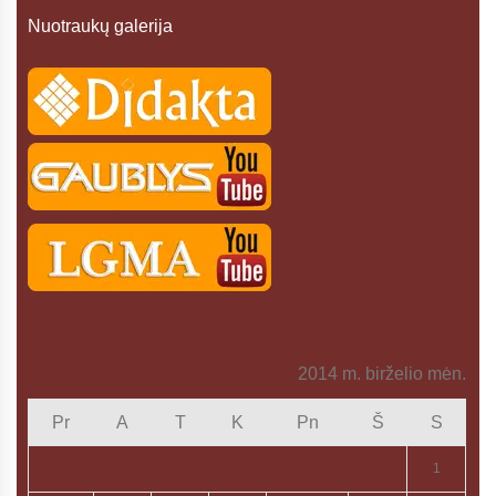
Nuotraukų galerija
2014 m. birželio mėn.
Pr
A
T
K
Pn
Š
S
1