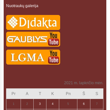
Nuotraukų galerija
2021 m. lapkričio mėn.
Pr
A
T
K
Pn
Š
S
1
2
3
4
5
6
7