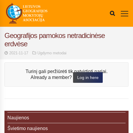
Geografijos pamokos netradicinėse
erdvėse
2021-11-17
Ugdymo metodai
Turinį gali peržiūrėti tik patvirtinti nariai.
Already a member?
Log in here
Naujienos
Švietimo naujienos