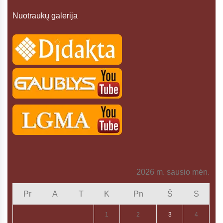
Nuotraukų galerija
2026 m. sausio mėn.
Pr
A
T
K
Pn
Š
S
1
2
3
4