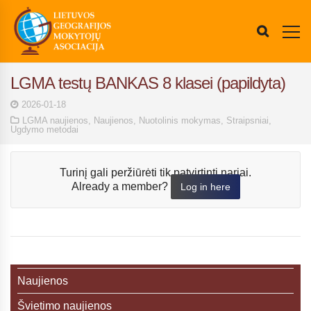
LGMA testų BANKAS 8 klasei (papildyta)
2026-01-18
LGMA naujienos
,
Naujienos
,
Nuotolinis mokymas
,
Straipsniai
,
Ugdymo metodai
Turinį gali peržiūrėti tik patvirtinti nariai.
Already a member?
Log in here
Naujienos
Švietimo naujienos