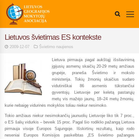
Lietuvos švietimas ES kontekste
2009-12-07
Švietimo naujienos
Lietuva pirmauja pagal aukštąjį išsilavinimą
įgijusių asmenų skaičių 20-29 metų amžiaus
grupėje, praneša Švietimo ir mokslo
ministerija.
Tokių žmonių skaičius sudaro
vidutiniškai 86 asmenis tūkstančiui
gyventojų. Lietuvoje per keletą pastarųjų
metų vis mažėjo jaunų, 18–24 metų žmonių,
kurie nebaigę vidurinės mokyklos toliau niekur nesimoko.
Tokio amžiaus niekur nesimokančių jaunuolių Lietuvoje liko tik 7 proc.,
o ES šalių vidurkis – beveik 15 proc. Pagal šio rodiklio pažangą Lietuva
pirmauja visoje Europos Sąjungoje. Išskirtinų rezultatų, kaip rodo
neseniai Europos Komisijos paskelbtas „ES švietimo pažangos