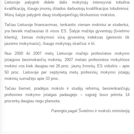
Lietuvoje palyginti didelė dalis mokytojų intensyviai tobulina
kvalifikaciją, išaugo įmonių išlaidos darbuotojų kvalifikacijos tobulinimui.
Mūsų šalyje palyginti daug studijuojančiųjų tiksliuosius mokslus.
Tačiau Lietuvoje finansavimas, tenkantis vienam mokiniui ar studentui,
yra beveik mažiausias iš visos ES. Šalyje mažėja gyventojų (švietimo
klientų), žemas mokymosi visą gyvenimą indeksas (geresnis tik
jaunimo mokymasis), išaugo mokytojų skaičius ir kt.
Nuo 2000 iki 2007 metų Lietuvoje mažėjo profesinėse mokymo
įstaigose besimokančių mokinių. 2007 metais profesinėse mokyklose
mokėsi vos kiek daugiau nei 26 proc. jaunų žmonių. ES vidurkis – apie
50 proc. Lietuvoje per septynetą metų profesinių mokymo įstaigų
mokinių sumažėjo apie 33 proc.
Tačiau šiemet, pradėjus mokslo ir studijų reformą, besirenkančiųjų
profesines mokymo įstaigas padaugėjo – rugsėjį buvo priimta 14
procentų daugiau negu planuota.
Parengta pagal Švietimo ir mokslo ministeriją