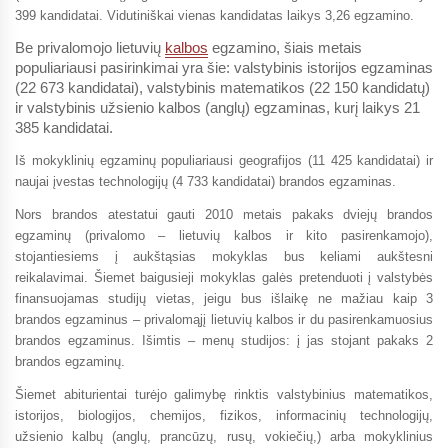
399 kandidatai. Vidutiniškai vienas kandidatas laikys 3,26 egzamino.
Be privalomojo lietuvių
kalbos
egzamino, šiais metais
populiariausi pasirinkimai yra šie: valstybinis istorijos egzaminas
(22 673 kandidatai), valstybinis matematikos (22 150 kandidatų)
ir valstybinis užsienio kalbos (anglų) egzaminas, kurį laikys 21
385 kandidatai.
Iš mokyklinių egzaminų populiariausi geografijos (11 425 kandidatai) ir
naujai įvestas technologijų (4 733 kandidatai) brandos egzaminas.
Nors brandos atestatui gauti 2010 metais pakaks dviejų brandos
egzaminų (privalomo – lietuvių kalbos ir kito pasirenkamojo),
stojantiesiems į aukštąsias mokyklas bus keliami aukštesni
reikalavimai. Šiemet baigusieji mokyklas galės pretenduoti į valstybės
finansuojamas studijų vietas, jeigu bus išlaikę ne mažiau kaip 3
brandos egzaminus – privalomąjį lietuvių kalbos ir du pasirenkamuosius
brandos egzaminus. Išimtis – menų studijos: į jas stojant pakaks 2
brandos egzaminų.
Šiemet abiturientai turėjo galimybę rinktis valstybinius matematikos,
istorijos, biologijos, chemijos, fizikos, informacinių technologijų,
užsienio kalbų (anglų, prancūzų, rusų, vokiečių,) arba mokyklinius