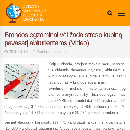
Brandos egzaminai vėl žada streso kupiną
pavasarį abiturientams (Video)
2010-04-13
Švietimo naujienos
Kaip ir visada, artėjant mokslo metų pabaigai
vis didesnis dėmesys krypsta į abiturientus,
kurių priešakyje laukia didelis žinių ir nervų
išbandymas – brandos egzaminai.
Švietimo ir mokslo ministerija praneša, jog
šiemet prašymus laikyti brandos egzaminus
pateikė 49 575 kandidatai: 694 eksternai, 634
buvę mokiniai, 3 490 suaugusiųjų mokyklų, 9 459 profesinių ir žemės
ūkio mokyklų, 14 814 vidurinių mokyklų ir 20 484 gimnazijų mokiniai.
Šiemet dauguma kandidatų (19 773 kandidatų) laikys tris arba keturis
(16 030 kandidatų) egzaminus. Visus šešis egzaminus panoro laikyti