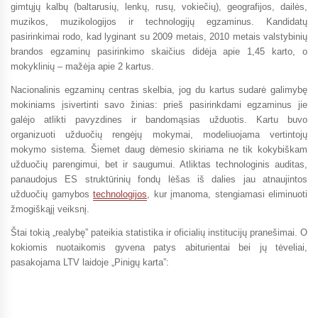
gimtųjų kalbų (baltarusių, lenkų, rusų, vokiečių), geografijos, dailės,
muzikos, muzikologijos ir technologijų egzaminus. Kandidatų
pasirinkimai rodo, kad lyginant su 2009 metais, 2010 metais valstybinių
brandos egzaminų pasirinkimo skaičius didėja apie 1,45 karto, o
mokyklinių – mažėja apie 2 kartus.
Nacionalinis egzaminų centras skelbia, jog du kartus sudarė galimybę
mokiniams įsivertinti savo žinias: prieš pasirinkdami egzaminus jie
galėjo atlikti pavyzdines ir bandomąsias užduotis. Kartu buvo
organizuoti užduočių rengėjų mokymai, modeliuojama vertintojų
mokymo sistema. Šiemet daug dėmesio skiriama ne tik kokybiškam
užduočių parengimui, bet ir saugumui. Atliktas technologinis auditas,
panaudojus ES struktūrinių fondų lėšas iš dalies jau atnaujintos
užduočių gamybos
technologijos
, kur įmanoma, stengiamasi eliminuoti
žmogiškąjį veiksnį.
Štai tokią „realybę” pateikia statistika ir oficialių institucijų pranešimai. O
kokiomis nuotaikomis gyvena patys abiturientai bei jų tėveliai,
pasakojama LTV laidoje „Pinigų karta”: