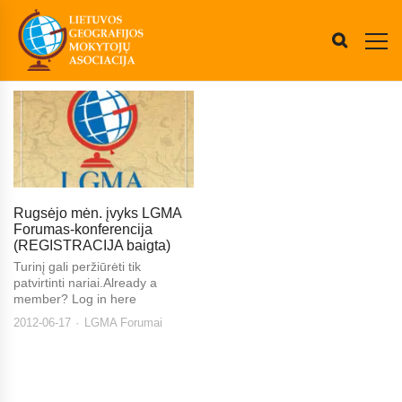
Rugsėjo mėn. įvyks LGMA
Forumas-konferencija
(REGISTRACIJA baigta)
Turinį gali peržiūrėti tik
patvirtinti nariai.Already a
member? Log in here
2012-06-17
LGMA Forumai