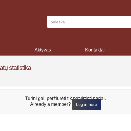
i
Aktyvas
Kontaktai
ų statistika
Turinį gali peržiūrėti tik patvirtinti nariai.
Already a member?
Log in here