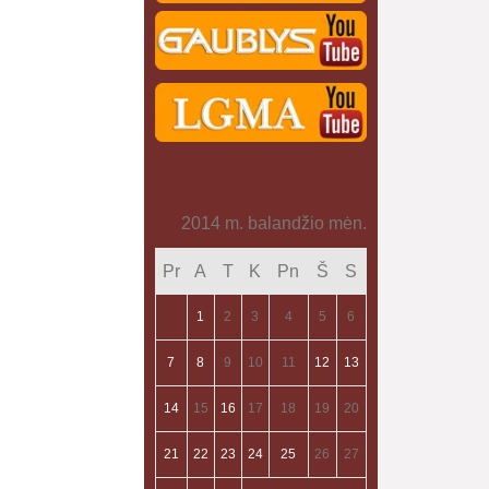
2014 m. balandžio mėn.
Pr
A
T
K
Pn
Š
S
1
2
3
4
5
6
7
8
9
10
11
12
13
14
15
16
17
18
19
20
21
22
23
24
25
26
27