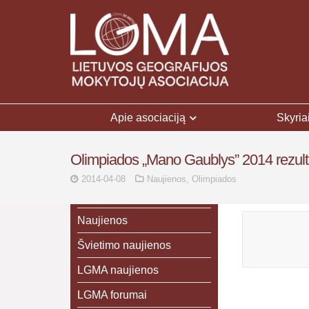
Apie asociaciją
Skyria
Olimpiados „Mano Gaublys” 2014 rezultat
2014-04-08
Naujienos
,
Olimpiados
Naujienos
Švietimo naujienos
LGMA naujienos
LGMA forumai