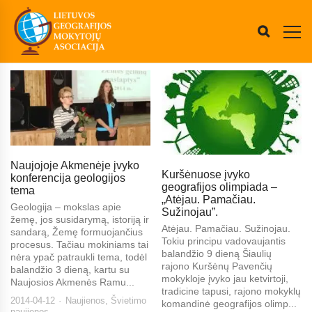
Naujojoje Akmenėje įvyko
Kuršėnuose įvyko
konferencija geologijos
geografijos olimpiada –
tema
„Atėjau. Pamačiau.
Geologija – mokslas apie
Sužinojau”.
žemę, jos susidarymą, istoriją ir
Atėjau. Pamačiau. Sužinojau.
sandarą, Žemę formuojančius
Tokiu principu vadovaujantis
procesus. Tačiau mokiniams tai
balandžio 9 dieną Šiaulių
nėra ypač patraukli tema, todėl
rajono Kuršėnų Pavenčių
balandžio 3 dieną, kartu su
mokykloje įvyko jau ketvirtoji,
Naujosios Akmenės Ramu...
tradicine tapusi, rajono mokyklų
2014-04-12
Naujienos
,
Švietimo
komandinė geografijos olimp...
naujienos