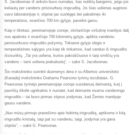
S. Jacobsenas iš anksto buvo numatęs, kas nutiktų bangoms, jeigu jos
keliautų per vandens prisisiurbusį ringvuditą. Jis šias uolienas auginosi
savo laboratorijoje ir, stipriai jas suslėgęs bei pakaitinęs iki
temperatūros, esančios 700 km gylyje, paveikė garsu.
Kaip ir tikėtasi, pereinamojoje zonoje, skiriančioje viršutinę mantijos dalį
nuo apatinės ir esančioje 700 kilometrų gylyje, aptikta vandeniu
persisunkusio ringvudito požymių. Tokiame gylyje slėgio ir
temperatūrinės sąlygos yra kaip tik tinkamos, kad vanduo iš ringvudito
išsisunktų. „Tai yra uoliena, kurios pakraščiuose ir tarp smilčių yra
vandens – tarsi uoliena prakaituotų“, – sakė S. Jacobsenas.
Šio mokslininko surinkti duomenys dera ir su Albertos universiteto
(Kanada) mokslininko Grahamo Pearsono tyrimų rezultatais. G.
Pearsonas tyrinėjo pereinamojoje zonoje susidariusį deimantą, kurį į
paviršių iškėlė ugnikalnis ir nustatė, kad deimante esama vandeningo
ringvudito – tai buvo pirmas stiprus įrodymas, kad Žemės mantijoje
gausu vandens.
„Nuo mūsų pirmojo pranešimo apie hidrintą ringvuditą, aptikome ir kitą
ringvudito kristalą, taip pat su vandeniu, taigi, įrodymai yra gana
stiprūs“, – sakė G. Pearsonas.