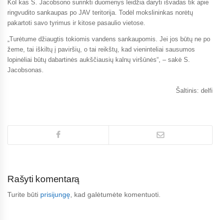
Kol kas S. Jacobsono surinkti duomenys leidžia daryti išvadas tik apie
ringvudito sankaupas po JAV teritorija. Todėl mokslininkas norėtų
pakartoti savo tyrimus ir kitose pasaulio vietose.
„Turėtume džiaugtis tokiomis vandens sankaupomis. Jei jos būtų ne po
žeme, tai iškiltų į paviršių, o tai reikštų, kad vieninteliai sausumos
lopinėliai būtų dabartinės aukščiausių kalnų viršūnės“, – sakė S.
Jacobsonas.
Šaltinis: delfi
Rašyti komentarą
Turite būti
prisijungę
, kad galėtumėte komentuoti.