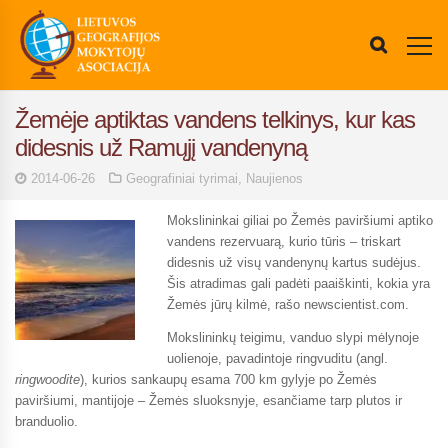
Žemėje aptiktas vandens telkinys, kur kas
didesnis už Ramųjį vandenyną
2014-06-26
Geografiniai tyrimai
,
Naujienos
Mokslininkai giliai po Žemės paviršiumi aptiko
vandens rezervuarą, kurio tūris – triskart
didesnis už visų vandenynų kartus sudėjus.
Šis atradimas gali padėti paaiškinti, kokia yra
Žemės jūrų kilmė, rašo newscientist.com.
Mokslininkų teigimu, vanduo slypi mėlynoje
uolienoje, pavadintoje ringvuditu (angl.
ringwoodite
), kurios sankaupų esama 700 km gylyje po Žemės
paviršiumi, mantijoje – Žemės sluoksnyje, esančiame tarp plutos ir
branduolio.