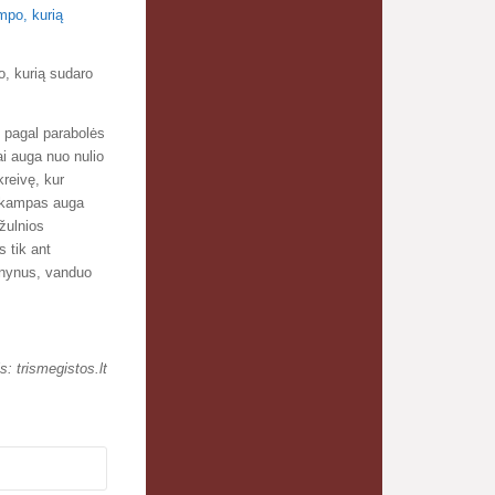
, kurią sudaro
 pagal parabolės
i auga nuo nulio
kreivę, kur
, kampas auga
ožulnios
 tik ant
enynus, vanduo
is: trismegistos.lt