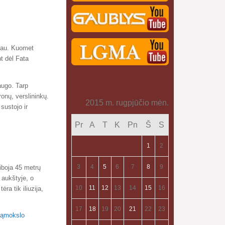
miau. Kuomet
t dėl Fata
augo. Tarp
onų, verslininkų.
2015 m. rugpjūčio mėn.
sustojo ir
Pr
A
T
K
Pn
Š
S
1
2
3
4
5
6
7
8
9
iboja 45 metrų
 aukštyje, o
10
11
12
13
14
15
16
ra tik iliuzija,
17
18
19
20
21
22
23