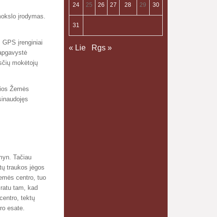
24
25
26
27
28
29
30
mokslo įrodymas.
31
 GPS įrenginiai
« Lie
Rgs »
 apgavystė
esčių mokėtojų
ščios Žemės
sinaudojęs
myn. Tačiau
tų traukos jėgos
Žemės centro, tuo
 ratu tam, kad
centro, tektų
ro esate.