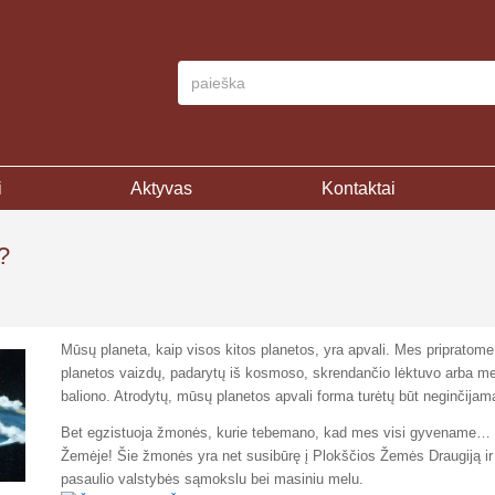
i
Aktyvas
Kontaktai
?
Mūsų planeta, kaip visos kitos planetos, yra apvali. Mes pripratome 
planetos vaizdų, padarytų iš kosmoso, skrendančio lėktuvo arba me
baliono. Atrodytų, mūsų planetos apvali forma turėtų būt neginčija
Bet egzistuoja žmonės, kurie tebemano, kad mes visi gyvename… 
Žemėje! Šie žmonės yra net susibūrę į Plokščios Žemės Draugiją ir 
pasaulio valstybės sąmokslu bei masiniu melu.