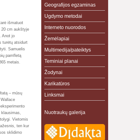
Geografijos egzaminas
Ugdymo metodai
tarė išmatuot
Interneto nuorodos
e 20 cm aukštyje
. Anot jo
Žemėlapiai
 turėtų atsidurt
tyti. Samuelis
Multimedija/pateiktys
pių pamfletą
Teminiai planai
1865 metais.
Žodynai
Karikatūros
ultatą – mūsų
Linksmai
l Wallace
o eksperimento
Nuotraukų galerija
a klausimas,
tolygi. Vietomis
mažesnis, ten kur
esos sklidimo