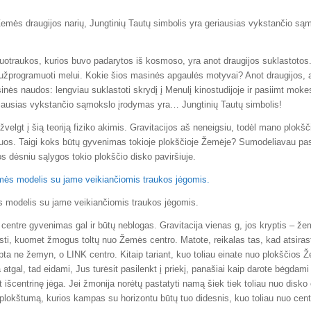
emės draugijos narių, Jungtinių Tautų simbolis yra geriausias vykstančio są
otraukos, kurios buvo padarytos iš kosmoso, yra anot draugijos suklastotos.
a užprogramuoti melui. Kokie šios masinės apgaulės motyvai? Anot draugijos,
sinės naudos: lengviau suklastoti skrydį į Menulį kinostudijoje ir pasiimt mok
iausias vykstančio sąmokslo įrodymas yra… Jungtinių Tautų simbolis!
elgt į šią teoriją fiziko akimis. Gravitacijos aš neneigsiu, todėl mano plok
stuos. Taigi koks būtų gyvenimas tokioje plokščioje Žemėje? Sumodeliavau pa
os dėsniu sąlygos tokio plokščio disko paviršiuje.
 modelis su jame veikiančiomis traukos jėgomis.
ntre gyvenimas gal ir būtų neblogas. Gravitacija vienas g, jos kryptis – že
rasti, kuomet žmogus toltų nuo Žemės centro. Matote, reikalas tas, kad atsiras
pta ne žemyn, o LINK centro. Kitaip tariant, kuo toliau einate nuo plokščios 
a atgal, tad eidami, Jus turėsit pasilenkt į priekį, panašiai kaip darote bėgdami
šcentrinę jėga. Jei žmonija norėtų pastatyti namą šiek tiek toliau nuo disko 
 plokštumą, kurios kampas su horizontu būtų tuo didesnis, kuo toliau nuo cent