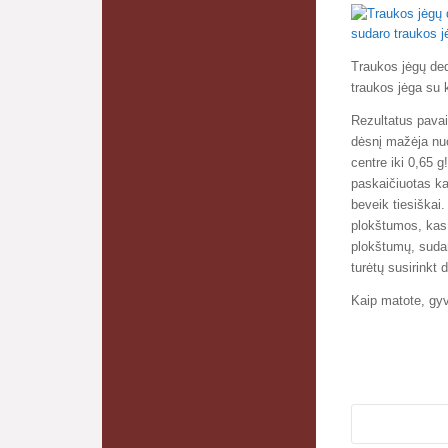
Traukos jėgų de
traukos jėga su 
Rezultatus pavai
dėsnį mažėja nuo
centre iki 0,65 g
paskaičiuotas ka
beveik tiesiškai.
plokštumos, kas 
plokštumų, sudar
turėtų susirinkt 
Kaip matote, gyv