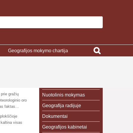
Geografijos mokymo chartija
prie gražių
Nuotolinis mokymas
teorologinio oro
Geografija radijuje
mas faktas…
Dokumentai
plokščioje
kaltina visas
Geografijos kabinetai