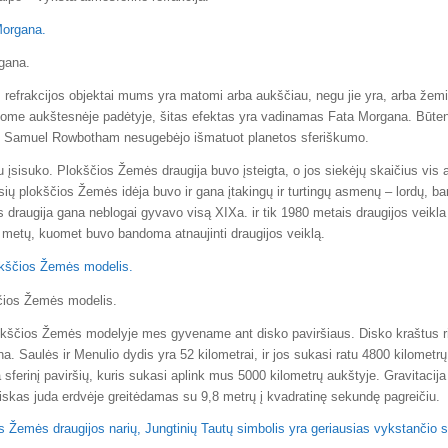
gana.
 refrakcijos objektai mums yra matomi arba aukščiau, negu jie yra, arba že
ome aukštesnėje padėtyje, šitas efektas yra vadinamas Fata Morgana. Būten
 Samuel Rowbotham nesugebėjo išmatuot planetos sferiškumo.
au įsisuko. Plokščios Žemės draugija buvo įsteigta, o jos siekėjų skaičius vis 
ių plokščios Žemės idėja buvo ir gana įtakingų ir turtingų asmenų – lordų, bar
draugija gana neblogai gyvavo visą XIXa. ir tik 1980 metais draugijos veikla 
 metų, kuomet buvo bandoma atnaujinti draugijos veiklą.
ščios Žemės modelis.
okščios Žemės modelyje mes gyvename ant disko paviršiaus. Disko kraštus r
a. Saulės ir Menulio dydis yra 52 kilometrai, ir jos sukasi ratu 4800 kilometrų
ferinį paviršių, kuris sukasi aplink mus 5000 kilometrų aukštyje. Gravitacija tė
skas juda erdvėje greitėdamas su 9,8 metrų į kvadratinę sekundę pagreičiu.