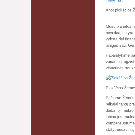
Anot plokščios Ž
Mūsų planetos nu
neveikia, jie yr
vyksta dėl finan
pinigus sau. Ger
Pabandykime pažv
variante ji egzi
visuotinės trauk
Plokščios Žemės
Pačiame Žemės ce
reikalai taptų p
dedamoji, nukrei
labiau jus trauki
kompensuotumėt i
statyt nuožulnią