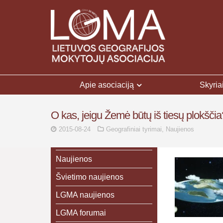
Apie asociaciją
Skyria
O kas, jeigu Žemė būtų iš tiesų plokščia
2015-08-24
Geografiniai tyrimai
,
Naujienos
Naujienos
Švietimo naujienos
LGMA naujienos
LGMA forumai