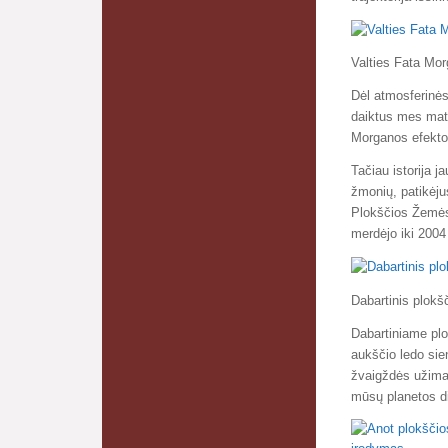
Valties Fata Mor
Dėl atmosferinės
daiktus mes mat
Morganos efekto
Tačiau istorija j
žmonių, patikėjus
Plokščios Žemės 
merdėjo iki 2004
Dabartinis plok
Dabartiniame pl
aukščio ledo sien
žvaigždės užima s
mūsų planetos di