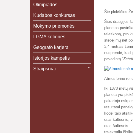
Olimpiados
Šie plokščios Že
Kudabos konkursas
Šios draugijos š
Mokymo priemonės
planetos pavirši
teleskopą, pro ku
LGMA kelionės
stebėjimų net po 
3,4 metrais žemi
Geografo karjera
nusprendė, kad 
Istorijos kampelis
pavadintą “
Zetet
Straipsniai
Atmosferinė refra
Iki 1870 metų vi
planeta yra plok
pakartojo eskper
rezultatai panei
kodėl taip atsiti
oras šaltesnis, v
oras šaltesnis – 
trajektorija išsi