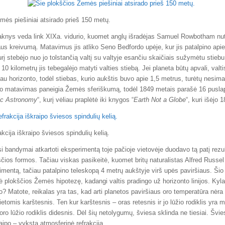
mės piešiniai atsirado prieš 150 metų.
aknys veda link XIXa. vidurio, kuomet anglų išradėjas Samuel Rowbotham nu
aus kreivumą. Matavimus jis atliko Seno Bedfordo upėje, kur jis patalpino api
rį stebėjo nuo jo tolstančią valtį su valtyje esančiu skaičiais sužymėtu stiebu
10 kilometrų jis tebegalėjo matyti valties stiebą. Jei planeta būtų apvali, valtis
au horizonto, todėl stiebas, kurio aukštis buvo apie 1,5 metrus, turėtų nesima
jo matavimas paneigia Žemės sferiškumą, todėl 1849 metais parašė 16 pusla
ic Astronomy
“, kurį vėliau praplėtė iki knygos “
Earth Not a Globe
“, kuri išėjo 
kcija iškraipo šviesos spindulių kelią.
si bandymai atkartoti eksperimentą toje pačioje vietovėje duodavo tą patį rez
ščios formos. Tačiau viskas pasikeitė, kuomet britų naturalistas Alfred Russe
imentą, tačiau patalpino teleskopą 4 metrų aukštyje virš upės paviršiaus. Ši
gė plokščios Žemės hipotezę, kadangi valtis pradingo už horizonto linijos. Kyl
ko? Matote, reikalas yra tas, kad arti planetos paviršiaus oro temperatūra nėra 
ietomis karštesnis. Ten kur karštesnis – oras retesnis ir jo lūžio rodiklis yra 
oro lūžio rodiklis didesnis. Dėl šių netolygumų, šviesa sklinda ne tiesiai. Švi
kraipo – vyksta atmosferinė refrakcija.