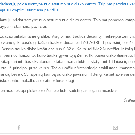
damųjų priklausomybė nuo atstumo nuo disko centro. Taip pat parodyta kampo
kryptimi statmena paviršiui.
zdavau prikabintame grafike. Visų pirma, traukos dedamoji, nukreipta žemyn,
 vieno g iki pusės g, tačiau traukos dedamoji LYGIAGRETI paviršiui, tiesiška
! Bendra trauka disko kraštuose bus 0,82 g. Ką tai reiškia? Nubrėžiau ir žalią 
mpas nuo horizonto, kurio trauks gyventoją Žemė. Iki pusės disko diametro
 Kitaip tariant, ties ekvatoriumi statant namą tektų jį statyt ant 18 laipsnių nu
yra, iš principo, pusė velnio. Tačiau kažkur Antarktidoje stabilumas įmanomas
ančių beveik 55 laipsnių kampą su disko paviršiumi! Jei gi kalbėt apie vand
disko centre, nekalbu apie atmosferos slėgį.
enimas tokioje plokščioje Žemėje būtų sudėtingas ir gana neaiškus.
Šaltin