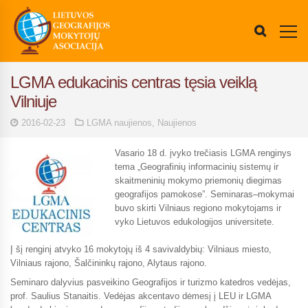
LGMA edukacinis centras tęsia veiklą
Vilniuje
2016-02-23
LGMA naujienos
,
Naujienos
Vasario 18 d. įvyko trečiasis LGMA renginys
tema „
Geografinių informacinių sistemų ir
skaitmeninių mokymo priemonių diegimas
geografijos pamokose”. Seminaras–mokymai
buvo skirti Vilniaus
regiono mokytojams ir
vyko Lietuvos edukologijos universitete.
Į šį renginį atvyko 16 mokytojų iš 4 savivaldybių: Vilniaus miesto,
Vilniaus rajono, Šalčininkų rajono, Alytaus rajono.
Seminaro dalyvius pasveikino Geografijos ir turizmo katedros vedėjas,
prof. Saulius Stanaitis. Vedėjas akcentavo dėmesį į LEU ir LGMA