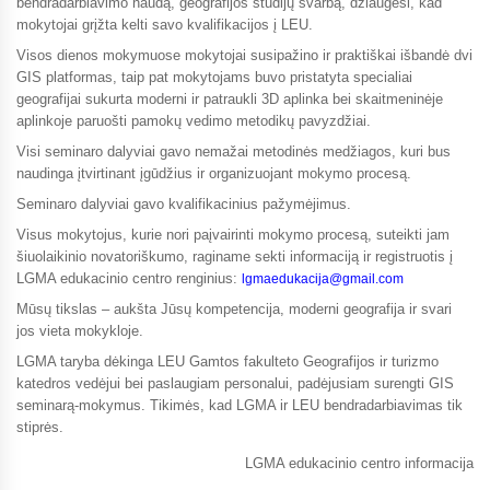
bendradarbiavimo naudą, geografijos studijų svarbą, džiaugėsi, kad
mokytojai grįžta kelti savo kvalifikacijos į LEU.
Visos dienos mokymuose mokytojai susipažino ir praktiškai išbandė dvi
GIS platformas, taip pat mokytojams buvo pristatyta specialiai
geografijai sukurta moderni ir patraukli 3D aplinka bei skaitmeninėje
aplinkoje paruošti pamokų vedimo metodikų pavyzdžiai.
Visi seminaro dalyviai gavo nemažai metodinės medžiagos, kuri bus
naudinga įtvirtinant įgūdžius ir organizuojant mokymo procesą.
Seminaro dalyviai gavo kvalifikacinius pažymėjimus.
Visus mokytojus, kurie nori paįvairinti mokymo procesą, suteikti jam
šiuolaikinio novatoriškumo, raginame sekti informaciją ir registruotis į
LGMA edukacinio centro renginius:
lgmaedukacija@gmail.com
Mūsų tikslas – aukšta Jūsų kompetencija, moderni geografija ir svari
jos vieta mokykloje.
LGMA taryba dėkinga LEU Gamtos fakulteto Geografijos ir turizmo
katedros vedėjui bei paslaugiam personalui, padėjusiam surengti GIS
seminarą-mokymus. Tikimės, kad LGMA ir LEU bendradarbiavimas tik
stiprės.
LGMA edukacinio centro informacija