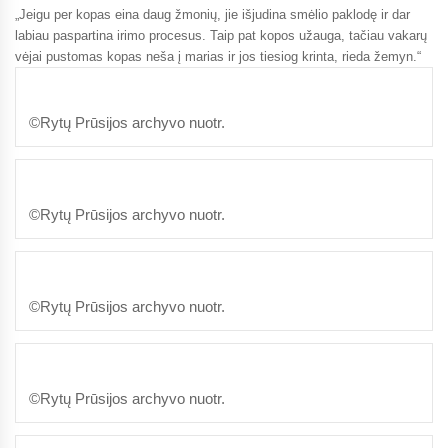
„Jeigu per kopas eina daug žmonių, jie išjudina smėlio paklodę ir dar
labiau paspartina irimo procesus. Taip pat kopos užauga, tačiau vakarų
vėjai pustomas kopas neša į marias ir jos tiesiog krinta, rieda žemyn.“
©Rytų Prūsijos archyvo nuotr.
©Rytų Prūsijos archyvo nuotr.
©Rytų Prūsijos archyvo nuotr.
©Rytų Prūsijos archyvo nuotr.