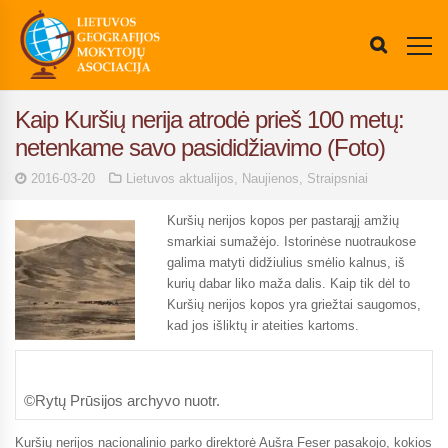
Kaip Kuršių nerija atrodė prieš 100 metų:
netenkame savo pasididžiavimo (Foto)
2016-03-20
Lietuvos aktualijos
,
Naujienos
,
Straipsniai
Kuršių nerijos kopos per pastarąjį amžių
smarkiai sumažėjo. Istorinėse nuotraukose
galima matyti didžiulius smėlio kalnus, iš
kurių dabar liko maža dalis. Kaip tik dėl to
Kuršių nerijos kopos yra griežtai saugomos,
kad jos išliktų ir ateities kartoms.
©Rytų Prūsijos archyvo nuotr.
Kuršių nerijos nacionalinio parko direktorė Aušra Feser pasakojo, kokios