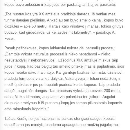
kopos buvo anksčiau ir kaip juos per pastarąjį amžių jos pasikeitė.
„Tos nuotraukos yra XX amžiaus pradžioje darytos. Iš seniau mes
turime daugiau piešinius. Anksčiau ten buvo smėlio kalnai, kopos buvo
didžiulės – apie 60 metrų. Kartais kaip virsdavo į marias, tokios griūtys
būdavo, kad girdėdavosi už keliasdešimt kilometrų“, – pasakojo A.
Feser.
Pasak pašnekovės, kopos labiausiai nyksta dėl natūralių procesų:
„Gamtoje vyksta natūralūs procesai ir nieko nepadarysi – nieko
nesustabdysi ir nekonservuosi. Užsodinus XIX amžiuje miškus tarp
jūros ir kopų, kad pasibaigtų tas smėlio pritekėjimas iš paplūdimio, šios
kopos neteko savo maitintojo. Kai gamtoje kažkas nurimsta, užsistovi,
pradeda formuotis visai kiti dalykai. Vakarų vėjai ir toliau neša žolių ir
medžių sėklas ir jos po truputėli pradeda kurtis kopose. Taip pradeda
daugėti augalinės dangos. Tas procesas vyksta jau beveik 200 metų,
dabar šiltėja klimatas, augalams vis palankiau ten įsikurti. Augalai
okupuoja smėlynus ir iš pustomų kopų jos tampa pilkosiomis kopomis
arba mirusiomis kopomis.“
Tačiau Kuršių nerijos nacionalinis parkas stengiasi saugoti kopas:
draudžiama jas mindyti, bandoma apsaugoti nuo medžių įsigalėjimo: