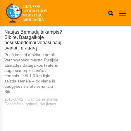
Naujas Bermudų trikampis?
Sibire, Batagaikoje
nesustabdomai veriasi nauji
„vartai į pragarą“
Prieš ketvirtį amžiaus netoli
Verchojansko miesto Rusijoje
atsiradęs Batagaikos krateris
auga siaubą keliančiais
tempais. Ir ši 1,6 km ilgio
žaizda žemėje – tik viena iš
daugybės vis atsiveriančių
Sib...
2016-07-01
Gamtos reiškiniai
,
Geografiniai tyrimai
,
Naujienos