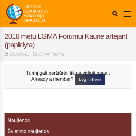
2016 metų LGMA Forumui Kaune artėjant
(papildyta)
2016-09-21
LGMA Forumai
Turinį gali peržiūrėti tik patvirtinti nariai.
Already a member?
Log in here
Naujienos
Švietimo naujienos