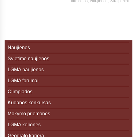
aktualijos
,
Naujienos
,
Straipsniai
Naujienos
Švietimo naujienos
LGMA naujienos
LGMA forumai
Olimpiados
Kudabos konkursas
Mokymo priemonės
LGMA kelionės
Geografo karjera