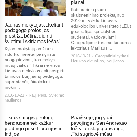
planai
Batimetrinių planų
skaitmeninimo projektą nuo
2010 m. vykdo Lietuvos
Jaunas mokytojas: „Keliant
edukologijos universiteto (LEU)
pedagogo profesijos
geografijos specialybės
prestižą, būtina didinti
studentai, vadovaujami
švietimui skiriamas lėšas”
Geografijos ir turizmo katedros
lektoriaus Marijaus ...
Kylant mokytojų amžiaus
vidurkiui neretai pasigirsta
2016-10-21
Geografiniai tyrimai
,
nuogąstavimų, kas mokys
Lietuvos aktualijos
,
Naujienos
mūsų vaikus? Tikrai ne visos
Lietuvos mokyklos gali pasigirti
turinčios būrį jaunų pedagogų,
suprantančių šiuolaikinį
mokin...
2016-10-21
Naujienos
,
Švietimo
naujienos
Tikras smūgis geologų
Paaiškėjo, jog ypač
bendruomenei: kažkur
pavojingas San Andreaso
pradingo pusė Eurazijos ir
lūžis turi slaptą apsaugą:
Indijos
„Tai sugriovė mūsų