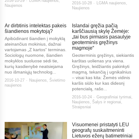
2016-10-29
LGMA naujienos
,
2016-10-28
LGMA naujienos
,
Naujienos
Naujienos
Ar dirbtinis intelektas pakeis
Islandai gręžia pačią
šiandienos mokytoją?
karščiausią skylę Žemėje:
„tai bus pirmasis pasaulyje
Apibūdinant šiandien į mokyklą
geoterminis gręžinys
ateinančius mokinius, dažnai
magmoje“
vartojamas „Z kartos“ terminas.
Sociologų nuomone, šiandien
Geoterminis gręžinys, siekiantis
mokyklos suoluose sėdi tie,
karštas uolienas yra viena.
kurių kasdienybė neatsiejama
Gręžinys, leidžiantis pakinkyti
nuo išmaniųjų technolog...
magmą, tekančią į ugnikalnius
– visai kas kita: Žemės vidinis
2016-10-27
Naujienos
,
Švietimo
karšis siūlo kur kas didesnį
naujienos
potencialą, rašo...
2016-10-24
Geografiniai tyrimai
,
Naujienos
,
Šalys ir regionai
,
Straipsniai
Visuomenei pristatyti LEU
geografų suskaitmeninti
Lietuvos ežerų batimetriniai