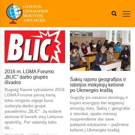
2016 m. LGMA Forumo
„BLIC” darbo grupės
Šakių rajono geografijos ir
išvados
istorijos mokytojų kelionė
Rugsėjį Kaune vykusiame 2016
po Ukmergės kraštą
LGMA Forume pirmą kartą
Sugrįžę po vasaros atostogų ir
tokio renginio eigoje buvo
kupini energijos bei teigiamų
sudaryta darbo grupė
emocijų mes, Šakių r. geografai
pavadinimu „BLIC”. Ją sudarė
ir istorikai, spalio mėnesį
atstovai iš beveik visų Lietuvos
nusprendėme dar save
apskričių. Per valandą laiko
palepinti edukacine – pažintine
da...
kelione į Ukmergės kraštą.