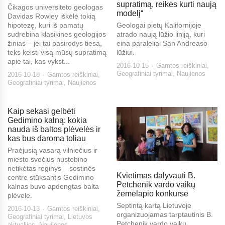
supratimą, reikės kurti naują
Čikagos universiteto geologas
modelį“
Davidas Rowley iškėlė tokią
hipotezę, kuri iš pamatų
Geologai pietų Kalifornijoje
sudrebina klasikines geologijos
atrado naują lūžio liniją, kuri
žinias – jei tai pasirodys tiesa,
eina paraleliai San Andreaso
teks keisti visą mūsų supratimą
lūžiui.
apie tai, kas vykst...
2016-10-15
Gamtos reiškiniai
,
Geografiniai tyrimai
,
Naujienos
2016-10-18
Gamtos reiškiniai
,
Geografiniai tyrimai
,
Naujienos
Kaip sekasi gelbėti
Gedimino kalną: kokia
nauda iš baltos plėvelės ir
kas bus daroma toliau
Praėjusią vasarą vilniečius ir
miesto svečius nustebino
netikėtas reginys – sostinės
Kvietimas dalyvauti B.
centre stūksantis Gedimino
Petchenik vardo vaikų
kalnas buvo apdengtas balta
žemėlapio konkurse
plėvele.
Septintą kartą Lietuvoje
2016-10-13
Gamtos reiškiniai
,
organizuojamas tarptautinis B.
Geografiniai tyrimai
,
Lietuvos
Petchenik vardo vaikų
aktualijos
,
Naujienos