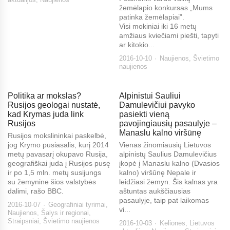
žemėlapio konkursas „Mums
patinka žemėlapiai”.
Visi mokiniai iki 16 metų
amžiaus kviečiami piešti, tapyti
ar kitokio...
2016-10-10
Naujienos
,
Švietimo
naujienos
Politika ar mokslas?
Alpinistui Sauliui
Rusijos geologai nustatė,
Damulevičiui pavyko
kad Krymas juda link
pasiekti vieną
Rusijos
pavojingiausių pasaulyje –
Manaslu kalno viršūnę
Rusijos mokslininkai paskelbė,
jog Krymo pusiasalis, kurį 2014
Vienas žinomiausių Lietuvos
metų pavasarį okupavo Rusija,
alpinistų Saulius Damulevičius
geografiškai juda į Rusijos pusę
įkopė į Manaslu kalno (Dvasios
ir po 1,5 mln. metų susijungs
kalno) viršūnę Nepale ir
su žemynine šios valstybės
leidžiasi žemyn. Šis kalnas yra
dalimi, rašo BBC.
aštuntas aukščiausias
pasaulyje, taip pat laikomas
2016-10-07
Geografiniai tyrimai
,
vi...
Naujienos
,
Šalys ir regionai
,
Straipsniai
,
Švietimo naujienos
2016-10-03
Kelionės
,
Lietuvos