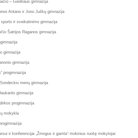
aičio – Giedriaus gimnazija
uonos Antano ir Jono Juškų gimnazija
porto ir sveikatinimo gimnazija
čio Šatrijos Raganos gimnazija
ogimnazija
io gimnazija
Janonio gimnazija
s“ progimnazija
s Sondeckio menų gimnazija
Daukanto gimnazija
dirkos progimnazija
čių mokykla
 progimnazija
ursui ir konferencijai „Žmogus ir gamta“ mokinius ruošę mokytojai: