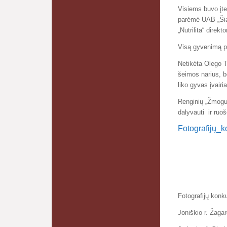
Visiems buvo įtei
parėmė UAB „Šia
„Nutrilita“ direk
Visą gyvenimą pa
Netikėta Olego T
šeimos narius, b
liko gyvas įvair
Renginių „Žmogus
dalyvauti ir ruoš
Fotografijų_k
Fotografijų konk
Joniškio r. Žaga