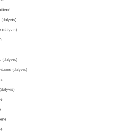
itienė
 (dalyvis)
 (dalyvis)
ė
 (dalyvis)
čienė (dalyvis)
is
(dalyvis)
tė
ė
ienė
nė