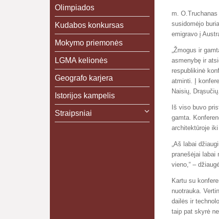
Olimpiados
m. O.Truchanas b
susidomėjo buriav
Kudabos konkursas
emigravo į Austra
Mokymo priemonės
„Žmogus ir gamta
LGMA kelionės
asmenybę ir atsi
respublikinė konf
Geografo karjera
atminti.
Į konfer
Naisių, Drąsučių
Istorijos kampelis
Iš viso buvo pri
Straipsniai
gamta. Konferenc
architektūroje i
„Aš labai džiaug
pranešėjai labai 
vieno,“ – džiaugė
Kartu su konferen
nuotrauka. Verti
dailės ir technol
taip pat skyrė net