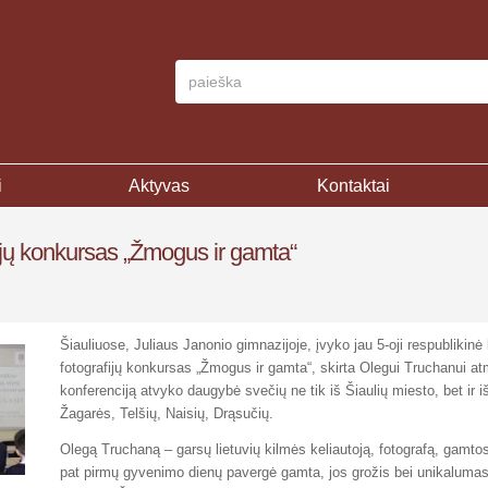
i
Aktyvas
Kontaktai
afijų konkursas „Žmogus ir gamta“
Šiauliuose, Juliaus Janonio gimnazijoje, įvyko jau 5-oji respublikinė 
fotografijų konkursas „Žmogus ir gamta“,
skirta Olegui Truchanui at
konferenciją atvyko daugybė svečių ne tik iš Šiaulių miesto, bet ir i
Žagarės, Telšių, Naisių, Drąsučių.
Olegą Truchaną – garsų lietuvių kilmės keliautoją, fotografą, gamto
pat pirmų gyvenimo dienų pavergė gamta, jos grožis bei unikalumas