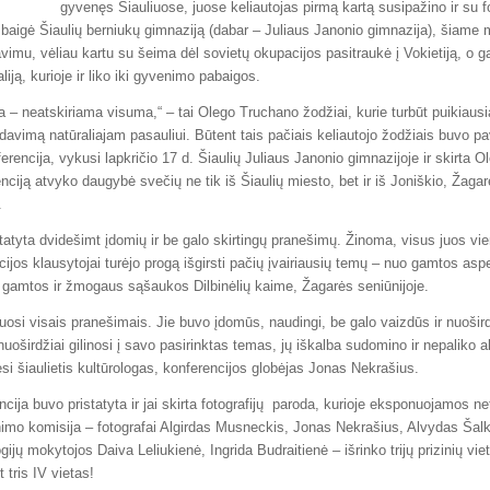
gyvenęs Šiauliuose, juose keliautojas pirmą kartą susipažino ir su fo
aigė Šiaulių berniukų gimnaziją (dabar – Juliaus Janonio gimnazija), šiame 
imu, vėliau kartu su šeima dėl sovietų okupacijos pasitraukė į Vokietiją, o ga
liją, kurioje ir liko iki gyvenimo pabaigos.
 – neatskiriama visuma,“ – tai Olego Truchano žodžiai, kurie turbūt puikiausia
davimą natūraliajam pasauliui.
Būtent tais pačiais keliautojo žodžiais buvo p
erencija, vykusi lapkričio
17 d. Šiaulių Juliaus Janonio gimnazijoje ir skirta O
enciją atvyko daugybė svečių ne tik iš Šiaulių miesto, bet ir iš Joniškio, Žagar
.
statyta dvidešimt įdomių ir be galo skirtingų pranešimų. Žinoma, visus juos vi
ijos klausytojai turėjo progą išgirsti pačių įvairiausių temų – nuo gamtos as
ki gamtos ir žmogaus sąšaukos Dilbinėlių kaime, Žagarės seniūnijoje.
iuosi visais pranešimais. Jie buvo įdomūs, naudingi, be galo vaizdūs ir nuošir
nuoširdžiai gilinosi į savo pasirinktas temas, jų iškalba sudomino ir nepaliko 
si šiaulietis kultūrologas, konferencijos globėjas Jonas Nekrašius.
cija buvo pristatyta ir jai skirta fotografijų paroda, kurioje eksponuojamos ne
nimo komisija – fotografai Algirdas Musneckis, Jonas Nekrašius, Alvydas Šal
ogijų mokytojos Daiva Leliukienė, Ingrida Budraitienė – išrinko trijų prizinių vie
 tris IV vietas!