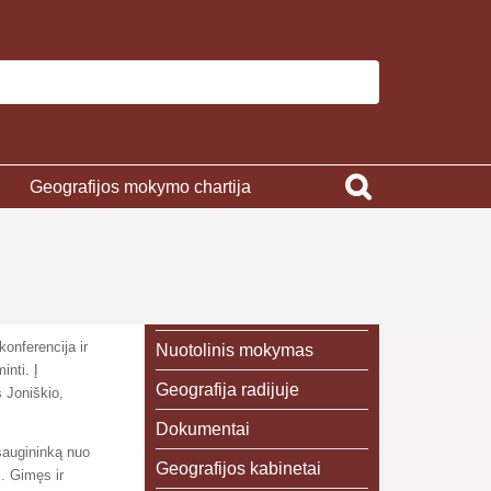
Geografijos mokymo chartija
konferencija ir
Nuotolinis mokymas
minti.
Į
Geografija radijuje
š Joniškio,
Dokumentai
saugininką nuo
Geografijos kabinetai
. Gimęs ir