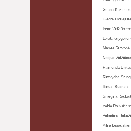
Gitana Kazimiera
Giedrė Motiejuitė
Irena Vidžiūnienė
Loreta Grygelien
Marytė Ruzgytė
Nerijus Vidžiūnas
Raimonda Linkevi
Rimvydas Sruog
Rimas Budraitis 
Sniegina Raubai
Vaida Raibužien
Valentina Rakuž
Vilija Lesauskie