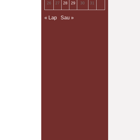
26
27
28
29
30
31
« Lap
Sau »