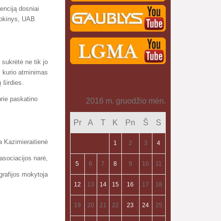
enciją dosniai
mokinys, UAB
sukrėtė ne tik jo
, kurio atminimas
 širdies.
rie paskatino
2016 m. gruodžio mėn.
Pr
A
T
K
Pn
Š
S
a Kazimieraitienė
1
2
3
4
asociacijos narė,
5
6
7
8
9
10
11
grafijos mokytoja
12
13
14
15
16
17
18
19
20
21
22
23
24
25