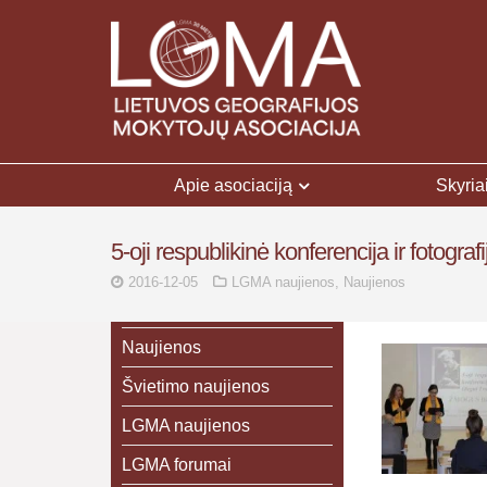
Apie asociaciją
Skyria
5-oji respublikinė konferencija ir fotogr
2016-12-05
LGMA naujienos
,
Naujienos
Naujienos
Švietimo naujienos
LGMA naujienos
LGMA forumai