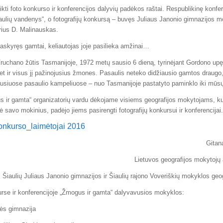
kti foto konkurso ir konferencijos dalyvių padėkos raštai. Respublikinę konfer
ulių vandenys“, o fotografijų konkursą – buvęs Juliaus Janonio gimnazijos 
torius D. Malinauskas.
skyręs gamtai, keliautojas joje pasilieka amžinai…
ruchano žūtis Tasmanijoje, 1972 metų sausio 6 dieną, tyrinėjant Gordono upę 
et ir visus jį pažinojusius žmones. Pasaulis neteko didžiausio gamtos draugo
iausiuose pasaulio kampeliuose – nuo Tasmanijoje pastatyto paminklo iki mūsų
 ir gamta“ organizatorių vardu dėkojame visiems geografijos mokytojams, ku
ė savo mokinius, padėjo jiems pasirengti fotografijų konkursui ir konferencijai.
onkurso_laimėtojai 2016
Gitan
Lietuvos geografijos mokytojų 
Šiaulių Juliaus Janonio gimnazijos ir Šiaulių rajono Voveriškių mokyklos geo
urse ir konferencijoje „Žmogus ir gamta“ dalyvavusios mokyklos:
rės gimnazija