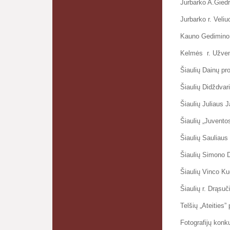
Jurbarko A.Giedr
Jurbarko r. Veli
Kauno Gedimino s
Kelmės r. Užven
Šiaulių Dainų pr
Šiaulių Didždvar
Šiaulių Juliaus 
Šiaulių „Juvento
Šiaulių Sauliau
Šiaulių Simono 
Šiaulių Vinco Ku
Šiaulių r. Drąsu
Telšių „Ateities”
Fotografijų konk