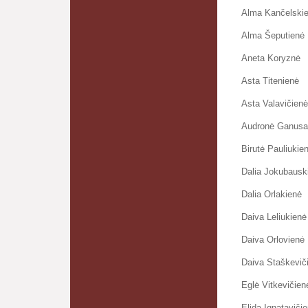
Alma Kančelskie
Alma Šeputienė
Aneta Koryznė
Asta Titenienė
Asta Valavičienė
Audronė Ganusa
Birutė Pauliukie
Dalia Jokubausk
Dalia Orlakienė
Daiva Leliukienė 
Daiva Orlovienė
Daiva Staškeviči
Eglė Vitkevičien
Elida Ignataviči