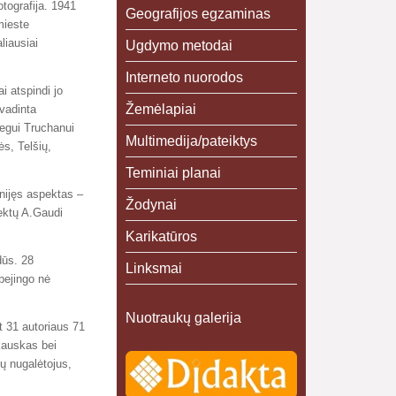
tografija. 1941
Geografijos egzaminas
mieste
liausiai
Ugdymo metodai
Interneto nuorodos
i atspindi jo
Žemėlapiai
avadinta
legui Truchanui
Multimedija/pateiktys
ės, Telšių,
Teminiai planai
enijęs aspektas –
Žodynai
pektų A.Gaudi
Karikatūros
dūs. 28
Linksmai
abejingo nė
Nuotraukų galerija
t 31 autoriaus 71
kauskas bei
tų nugalėtojus,