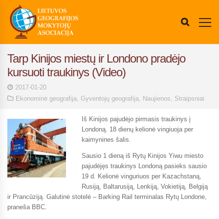
Tarp Kinijos miestų ir Londono pradėjo
kursuoti traukinys (Video)
2017-01-20
Ekonominė geografija
,
Gyventojų geografija
,
Naujienos
,
Straipsniai
Iš Kinijos pajudėjo pirmasis traukinys į
Londoną. 18 dienų kelionė vingiuoja per
kaimynines šalis.
Sausio 1 dieną iš Rytų Kinijos Yiwu miesto
pajudėjęs traukinys Londoną pasieks sausio
19 d. Kelionė vinguriuos per Kazachstaną,
Rusiją, Baltarusiją, Lenkiją, Vokietiją, Belgiją
ir Prancūziją. Galutinė stotelė – Barking Rail terminalas Rytų Londone,
praneša BBC.