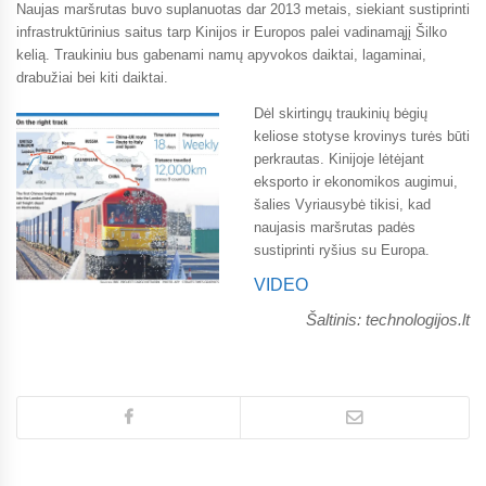
Naujas maršrutas buvo suplanuotas dar 2013 metais, siekiant sustiprinti
infrastruktūrinius saitus tarp Kinijos ir Europos palei vadinamąjį Šilko
kelią. Traukiniu bus gabenami namų apyvokos daiktai, lagaminai,
drabužiai bei kiti daiktai.
Dėl skirtingų traukinių bėgių
keliose stotyse krovinys turės būti
perkrautas. Kinijoje lėtėjant
eksporto ir ekonomikos augimui,
šalies Vyriausybė tikisi, kad
naujasis maršrutas padės
sustiprinti ryšius su Europa.
VIDEO
Šaltinis: technologijos.lt