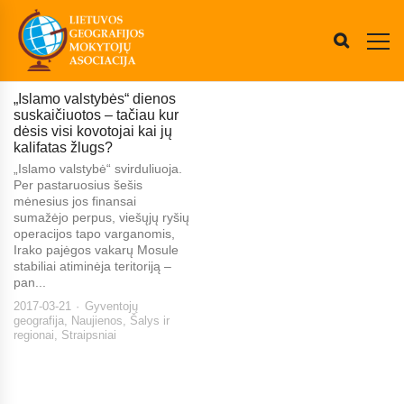
„Islamo valstybės“ dienos
suskaičiuotos – tačiau kur
dėsis visi kovotojai kai jų
kalifatas žlugs?
„Islamo valstybė“ svirduliuoja.
Per pastaruosius šešis
mėnesius jos finansai
sumažėjo perpus, viešųjų ryšių
operacijos tapo varganomis,
Irako pajėgos vakarų Mosule
stabiliai atiminėja teritoriją –
pan...
2017-03-21
Gyventojų
geografija
,
Naujienos
,
Šalys ir
regionai
,
Straipsniai