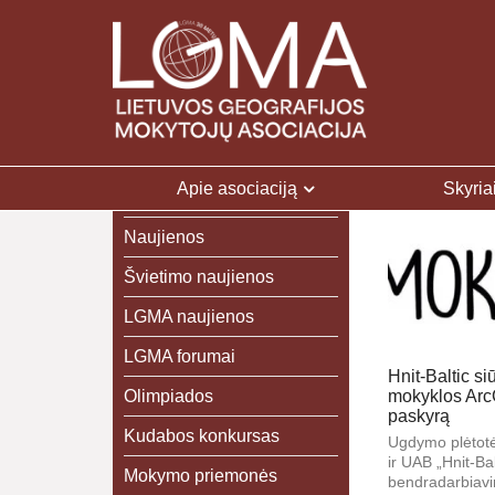
Apie asociaciją
Skyria
Naujienos
Švietimo naujienos
LGMA naujienos
LGMA forumai
Hnit-Baltic si
Olimpiados
mokyklos Arc
paskyrą
Kudabos konkursas
Ugdymo plėtotė
ir UAB „Hnit-Bal
Mokymo priemonės
bendradarbiavi