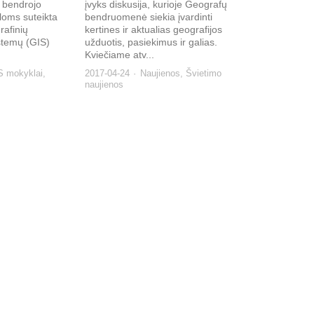
s bendrojo
įvyks diskusija, kurioje Geografų
oms suteikta
bendruomenė siekia įvardinti
afinių
kertines ir aktualias geografijos
stemų (GIS)
užduotis, pasiekimus ir galias.
Kviečiame atv...
S mokyklai
,
2017-04-24
Naujienos
,
Švietimo
naujienos