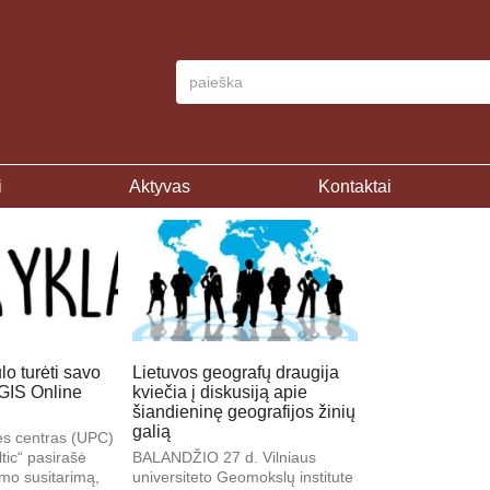
i
Aktyvas
Kontaktai
ūlo turėti savo
Lietuvos geografų draugija
GIS Online
kviečia į diskusiją apie
šiandieninę geografijos žinių
galią
s centras (UPC)
tic“ pasirašė
BALANDŽIO 27 d. Vilniaus
mo susitarimą,
universiteto Geomokslų institute