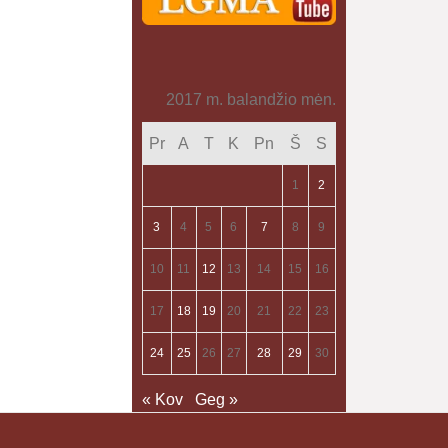
2017 m. balandžio mėn.
Pr
A
T
K
Pn
Š
S
1
2
3
4
5
6
7
8
9
10
11
12
13
14
15
16
17
18
19
20
21
22
23
24
25
26
27
28
29
30
« Kov
Geg »