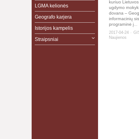
kuriuo Lietuvo
LGMA kelionės
ugdymo mokykl
dovana – Geogr
Geografo karjera
informacinių si
programinė į...
Istorijos kampelis
2017-04-24
GI
Naujienos
Straipsniai