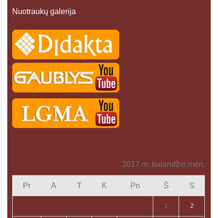
Nuotraukų galerija
2017 m. balandžio mėn.
Pr
A
T
K
Pn
Š
S
1
2