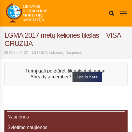
LGMA 2017 metų kelionės tikslas – VISA
GRUZIJA
2017-04-02
LGMA kelionės
,
Naujienos
Turinį gali peržiūrėti tik patvirtinti nariai.
Already a member?
Log in here
Naujienos
Švietimo naujienos