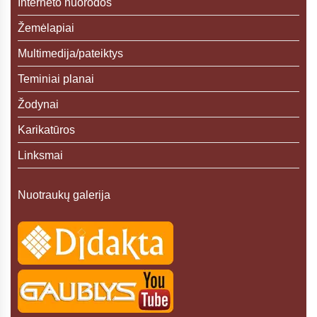
Interneto nuorodos
Žemėlapiai
Multimedija/pateiktys
Teminiai planai
Žodynai
Karikatūros
Linksmai
Nuotraukų galerija