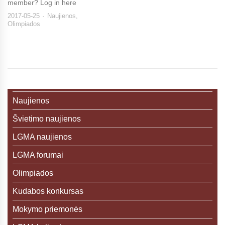
member? Log in here
2017-05-25
Naujienos
,
Olimpiados
Naujienos
Švietimo naujienos
LGMA naujienos
LGMA forumai
Olimpiados
Kudabos konkursas
Mokymo priemonės