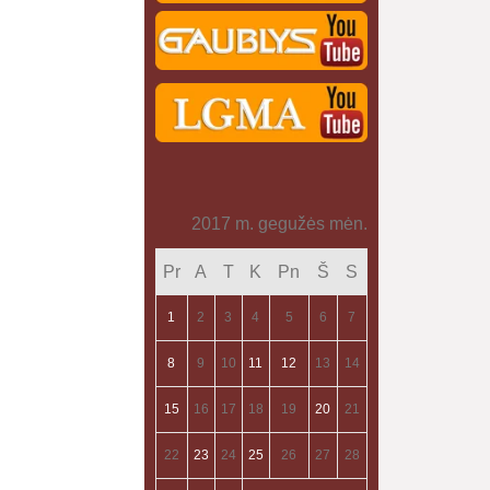
2017 m. gegužės mėn.
Pr
A
T
K
Pn
Š
S
1
2
3
4
5
6
7
8
9
10
11
12
13
14
15
16
17
18
19
20
21
22
23
24
25
26
27
28