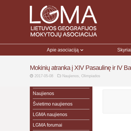
Apie asociaciją
Skyria
Mokinių atranka į XIV Pasaulinę ir IV Bal
2017-05-08
Naujienos
,
Olimpiados
Naujienos
Švietimo naujienos
LGMA naujienos
LGMA forumai