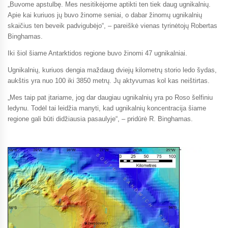
„Buvome apstulbę. Mes nesitikėjome aptikti ten tiek daug ugnikalnių.
Apie kai kuriuos jų buvo žinome seniai, o dabar žinomų ugnikalnių
skaičius ten beveik padvigubėjo“, – pareiškė vienas tyrinėtojų Robertas
Binghamas.
Iki šiol šiame Antarktidos regione buvo žinomi 47 ugnikalniai.
Ugnikalnių, kuriuos dengia maždaug dviejų kilometrų storio ledo šydas,
aukštis yra nuo 100 iki 3850 metrų. Jų aktyvumas kol kas neištirtas.
„Mes taip pat įtariame, jog dar daugiau ugnikalnių yra po Roso šelfiniu
ledynu. Todėl tai leidžia manyti, kad ugnikalnių koncentracija šiame
regione gali būti didžiausia pasaulyje“, – pridūrė R. Binghamas.