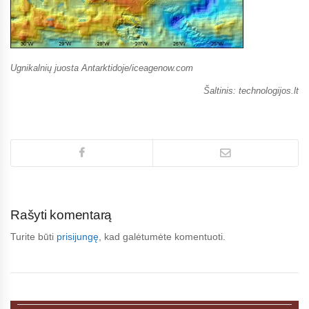
Ugnikalnių juosta Antarktidoje/iceagenow.com
Šaltinis: technologijos.lt
Rašyti komentarą
Turite būti
prisijungę
, kad galėtumėte komentuoti.