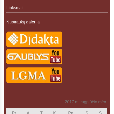
Linksmai
Nuotraukų galerija
2017 m. rugpjūčio mėn.
Pr
A
T
K
Pn
Š
S