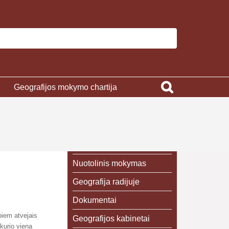
Geografijos mokymo chartija
Nuotolinis mokymas
Geografija radijuje
Dokumentai
biem atvejais
Geografijos kabinetai
 kurio viena