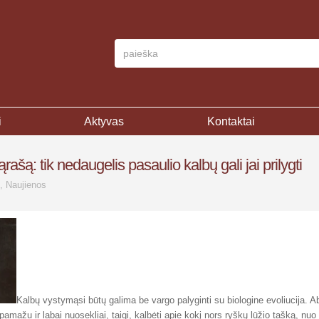
i
Aktyvas
Kontaktai
rašą: tik nedaugelis pasaulio kalbų gali jai prilygti
,
Naujienos
Kalbų vystymąsi būtų galima be vargo palyginti su biologine evoliucija. A
amažu ir labai nuosekliai, taigi, kalbėti apie kokį nors ryškų lūžio tašką, nuo