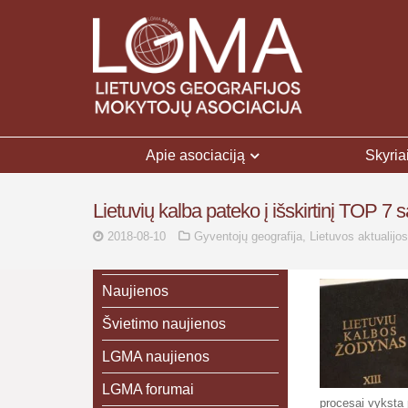
Apie asociaciją
Skyria
Lietuvių kalba pateko į išskirtinį TOP 7 są
2018-08-10
Gyventojų geografija
,
Lietuvos aktualijos
Naujienos
Švietimo naujienos
LGMA naujienos
LGMA forumai
procesai vyksta p