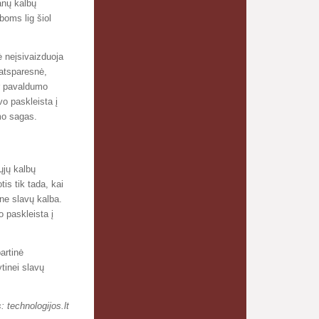
anų kalbų
boms lig šiol
ė neįsivaizduoja
 atsparesnė,
ir pavaldumo
vo paskleista į
umo sagas.
ųjų kalbų
is tik tada, kai
ne slavų kalba.
 paskleista į
artinė
tinei slavų
s: technologijos.lt