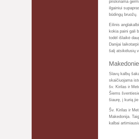
priskiriama germ
ilgainiui supapra
būdingų bruožų.
Eilinis anglakalb
kokia paini gali
todėl išlaikė dau
Danijai laikotarp
šalį atsikėlusių 
Makedonie
Slavų kalbų šakai
skaičiuojama ist
šv. Kirilas ir M
Šiems šventiesie
šiaurę, į kurią j
Šv. Kirilas ir Me
Makedonija. Taigi
kalbai artimiausi