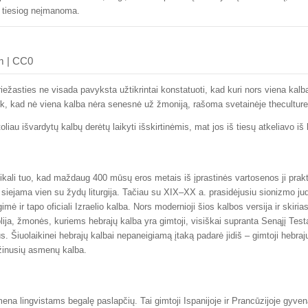
a, tiesiog neįmanoma.
m | CC0
riežasties ne visada pavyksta užtikrintai konstatuoti, kad kuri nors viena kal
tiek, kad nė viena kalba nėra senesnė už žmoniją, rašoma svetainėje theculture
toliau išvardytų kalbų derėtų laikyti išskirtinėmis, mat jos iš tiesų atkeliavo iš 
ikali tuo, kad maždaug 400 mūsų eros metais iš įprastinės vartosenos ji prakt
o siejama vien su žydų liturgija. Tačiau su XIX–XX a. prasidėjusiu sionizmo ju
imė ir tapo oficiali Izraelio kalba. Nors modernioji šios kalbos versija ir skiria
ija, žmonės, kuriems hebrajų kalba yra gimtoji, visiškai supranta Senąjį Test
s. Šiuolaikinei hebrajų kalbai nepaneigiamą įtaką padarė jidiš – gimtoji hebrajų
žinusių asmenų kalba.
na lingvistams begalę paslapčių. Tai gimtoji Ispanijoje ir Prancūzijoje gyve