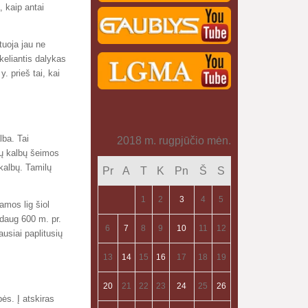
, kaip antai
tuoja jau ne
ekeliantis dalykas
. prieš tai, kai
lba. Tai
2018 m. rugpjūčio mėn.
dų kalbų šeimos
 kalbų. Tamilų
Pr
A
T
K
Pn
Š
S
1
2
3
4
5
jamos lig šiol
ždaug 600 m. pr.
6
7
8
9
10
11
12
iausiai paplitusių
13
14
15
16
17
18
19
20
21
22
23
24
25
26
ės. Į atskiras