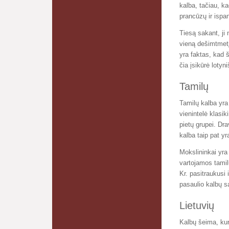
kalba, tačiau, ka
prancūzų ir ispa
Tiesą sakant, ji 
vieną dešimtmetį,
yra faktas, kad š
čia įsikūrė loty
Tamilų
Tamilų kalba yra
vienintelė klasi
pietų grupei. Dra
kalba taip pat yr
Mokslininkai yra 
vartojamos tamil
Kr. pasitraukusi i
pasaulio kalbų są
Lietuvių
Kalbų šeima, kur