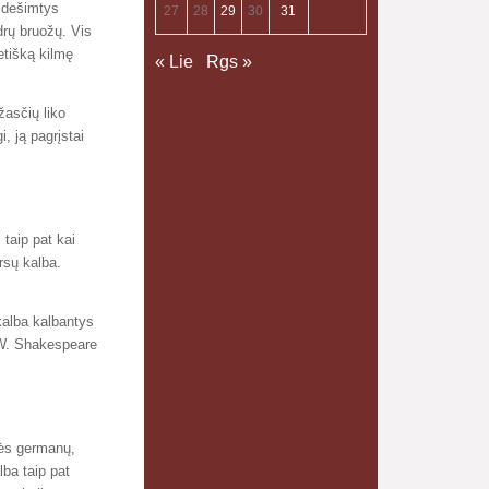
ė dešimtys
27
28
29
30
31
ndrų bruožų. Vis
etišką kilmę
« Lie
Rgs »
žasčių liko
, ją pagrįstai
 taip pat kai
ersų kalba.
kalba kalbantys
 W. Shakespeare
urės germanų,
ba taip pat