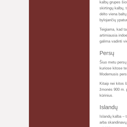
kalbų grupes šio
skirtingų kalbų, 
dėlto viena baltų
bylojančių ypatu
Teigiama, kad ta 
artimiausia indoe
galima vadinti v
Persų
Šiuo metu persų k
kuriose kitose te
Modernusis pers
Kitaip nei kitos
žmonės 900 m. po
kūrinius.
Islandų
Islandų kalba – t
arba skandinavų,