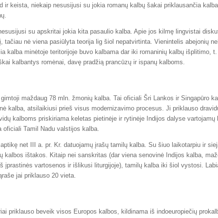
d ir keista, niekaip nesusijusi su jokia romanų kalbų šakai priklausančia kalba
nų.
nesusijusi su apskritai jokia kita pasaulio kalba. Apie jos kilmę lingvistai disku
 tačiau nė viena pasiūlyta teorija lig šiol nepatvirtinta. Vienintelis abejonių n
ia kalba minėtoje teritorijoje buvo kalbama dar iki romaninių kalbų išplitimo, t. y
niškai kalbantys romėnai, davę pradžią prancūzų ir ispanų kalboms.
 gimtoji maždaug 78 mln. žmonių kalba. Tai oficiali Šri Lankos ir Singapūro ka
kinė kalba, atsilaikiusi prieš visus modernizavimo procesus. Ji priklauso dravi
vidų kalboms priskiriama keletas pietinėje ir rytinėje Indijos dalyse vartojamų
a oficiali Tamil Nadu valstijos kalba.
aptikę net III a. pr. Kr. datuojamų įrašų tamilų kalba. Su šiuo laikotarpiu ir sie
ų kalbos ištakos. Kitaip nei sanskritas (dar viena senovinė Indijos kalba, ma
š įprastinės vartosenos ir išlikusi liturgijoje), tamilų kalba iki šiol vystosi. Lab
raše jai priklauso 20 vieta.
iai priklauso beveik visos Europos kalbos, kildinama iš indoeuropiečių prokalb