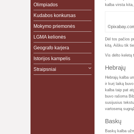
Olimpiados
kalba virsta kit
Kudabos konkursas
Mokymo priemonės
©pixabay.co
LGMA kelionės
Dėl tos pačios p
kitą. Aišku tik 
Geografo karjera
Vis dėlto keletą 
Istorijos kampelis
Hebrajų
Straipsniai
Hebrajų kalba un
ir kurį laiką buv
kalba taip pat atg
buvo rašoma Bibl
susijusius tekstu
vartoseną sugrą
Baskų
Baskų kalba užme