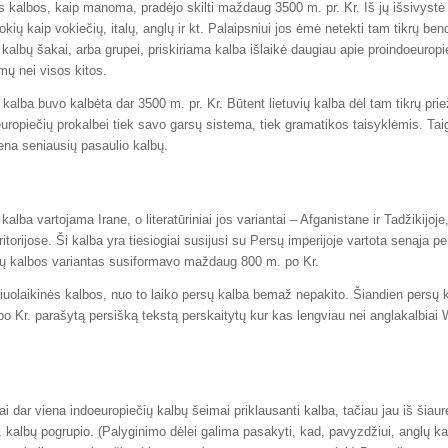
s kalbos, kaip manoma, pradėjo skilti maždaug 3500 m. pr. Kr. Iš jų išsivyst
tokių kaip vokiečių, italų, anglų ir kt. Palaipsniui jos ėmė netekti tam tikrų be
 kalbų šakai, arba grupei, priskiriama kalba išlaikė daugiau apie proindoeuropi
mų nei visos kitos.
kalba buvo kalbėta dar 3500 m. pr. Kr. Būtent lietuvių kalba dėl tam tikrų prie
uropiečių prokalbei tiek savo garsų sistema, tiek gramatikos taisyklėmis. Taigi
iena seniausių pasaulio kalbų.
alba vartojama Irane, o literatūriniai jos variantai – Afganistane ir Tadžikijoje,
ritorijose. Ši kalba yra tiesiogiai susijusi su Persų imperijoje vartota senąja p
ų kalbos variantas susiformavo maždaug 800 m. po Kr.
 šiuolaikinės kalbos, nuo to laiko persų kalba bemaž nepakito. Šiandien persų 
 Kr. parašytą persišką tekstą perskaitytų kur kas lengviau nei anglakalbiai
ai dar viena indoeuropiečių kalbų šeimai priklausanti kalba, tačiau jau iš šia
 kalbų pogrupio. (Palyginimo dėlei galima pasakyti, kad, pavyzdžiui, anglų kal