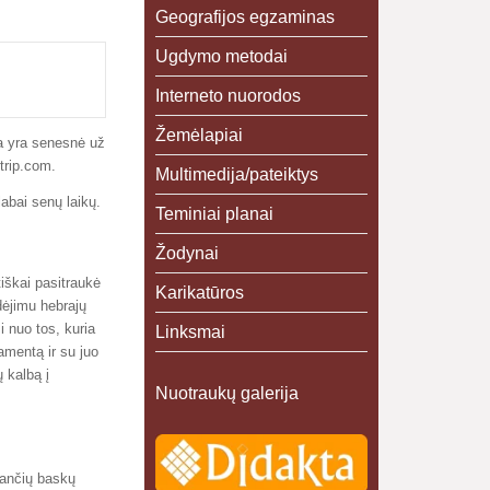
Geografijos egzaminas
Ugdymo metodai
Interneto nuorodos
Žemėlapiai
ba yra senesnė už
trip.com.
Multimedija/pateiktys
labai senų laikų.
Teminiai planai
Žodynai
iškai pasitraukė
Karikatūros
dėjimu hebrajų
si nuo tos, kuria
Linksmai
amentą ir su juo
 kalbą į
Nuotraukų galerija
nančių baskų