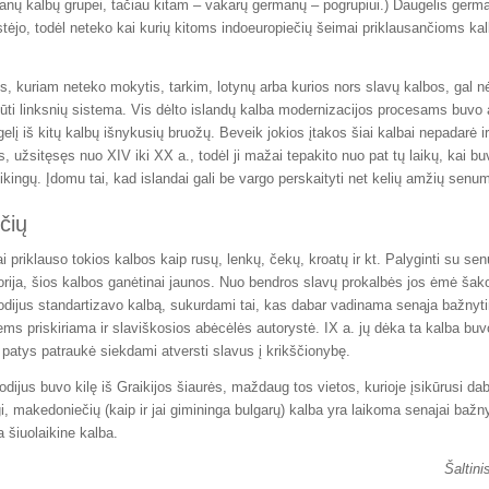
anų kalbų grupei, tačiau kitam – vakarų germanų – pogrupiui.) Daugelis germ
stėjo, todėl neteko kai kurių kitoms indoeuropiečių šeimai priklausančioms kal
is, kuriam neteko mokytis, tarkim, lotynų arba kurios nors slavų kalbos, gal n
 būti linksnių sistema. Vis dėlto islandų kalba modernizacijos procesams buvo
gelį iš kitų kalbų išnykusių bruožų. Beveik jokios įtakos šiai kalbai nepadarė 
is, užsitęsęs nuo XIV iki XX a., todėl ji mažai tepakito nuo pat tų laikų, kai bu
vikingų. Įdomu tai, kad islandai gali be vargo perskaityti net kelių amžių sen
čių
 priklauso tokios kalbos kaip rusų, lenkų, čekų, kroatų ir kt. Palyginti su sen
orija, šios kalbos ganėtinai jaunos. Nuo bendros slavų prokalbės jos ėmė šakot
etodijus standartizavo kalbą, sukurdami tai, kas dabar vadinama senąja bažnyti
ms priskiriama ir slaviškosios abėcėlės autorystė. IX a. jų dėka ta kalba buvo
ie patys patraukė siekdami atversti slavus į krikščionybę.
todijus buvo kilę iš Graikijos šiaurės, maždaug tos vietos, kurioje įsikūrusi dab
, makedoniečių (kaip ir jai gimininga bulgarų) kalba yra laikoma senajai bažny
a šiuolaikine kalba.
Šaltini