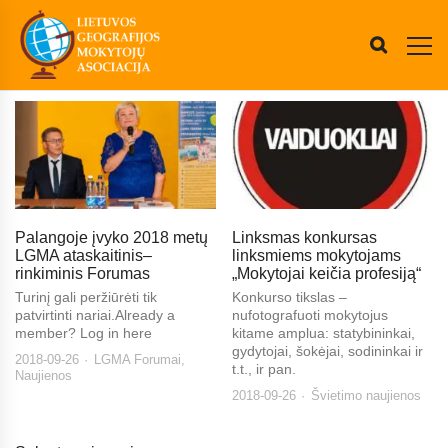
Palangoje įvyko 2018 metų
Linksmas konkursas
LGMA ataskaitinis–
linksmiems mokytojams
rinkiminis Forumas
„Mokytojai keičia profesiją“
Turinį gali peržiūrėti tik
Konkurso tikslas –
patvirtinti nariai.Already a
nufotografuoti mokytojus
member? Log in here
kitame amplua: statybininkai,
gydytojai, šokėjai, sodininkai ir
2018-09-26
LGMA Forumai
,
t.t., ir pan.
Naujienos
2018-09-26
Švietimo naujienos