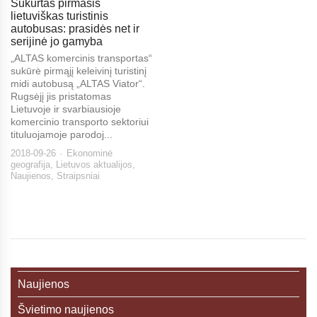
Sukurtas pirmasis
lietuviškas turistinis
autobusas: prasidės net ir
serijinė jo gamyba
„ALTAS komercinis transportas“
sukūrė pirmąjį keleivinį turistinį
midi autobusą „ALTAS Viator“.
Rugsėjį jis pristatomas
Lietuvoje ir svarbiausioje
komercinio transporto sektoriui
tituluojamoje parodoj...
2018-09-26
Ekonominė
geografija
,
Lietuvos aktualijos
,
Naujienos
,
Straipsniai
Naujienos
Švietimo naujienos