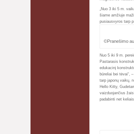
„Nuo 3 iki 5 m. vai
šiame amžiuje mažie
pusiausvyros tarp p
©Pranešimo aut
Nuo 5 iki 9 m. perei
Pastarasis konstruk
edukacinį konstrukto
būreliai bei tėvai“,
tarp japonų vaikų, n
Hello Kitty, Gudet
vaizduojančius žaisl
padabinti net keliai