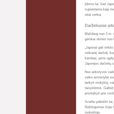
Įdomu tai, kad Japon
suprantama kaip meil
retai verkia.
Darželiuose arba
Maždaug nuo 3 m. da
gerokai skirasi nuo 
„Japonai gali rinkti
veikiantį darželį, k
kambarį, jame ugdym
Japonijos darželių 
Nuo ankstyvos vaiky
vaiko asmenybė susi
lankyti mokyklą, vai
taisyklėmis. Galbūt
prisitaikyti prie vis
Svarbu pabrėžti tai,
Raštingumas šioje ša
mokykloje.