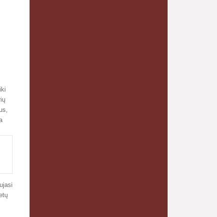
ki
ių
us,
a
ujasi
etų