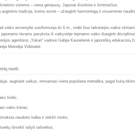
 švietimo sistema – viena geriausių. Japonai išsiskiria ir šimtmečius
ų auginimo tradicija, kurios esmė – užauginti harmoningą ir visuomenei naudi
ad vaiko asmenybė susiformuoja iki 6 m., todėl šiuo laikotarpiu vaikui skiriama
japonams tėvams pavyksta iš vaikystėje lepinamo vaiko išauginti disciplinuo
ponijos agentūros „Yukari“ vadovė Gabija Kaunelienė ir japoniškų edukacinių ž
rėja Metodija Vidūnaitė.
rių nuotr.
lyje, auginant vaikus, remiamasi viena populiaria metodika, pagal kurią tikim
iko širdis;
jasi vaiko kūnas;
išmoksta naudotis kalba ir reikšti mintis;
 turėtų išmokti rašyti rašinėlius;