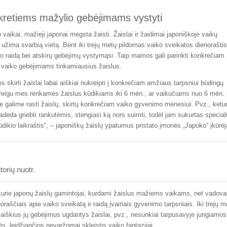
nkretiems mažylio gebėjimams vystyti
o vaikai, mažieji japonai mėgsta žaisti. Žaislai ir žaidimai japoniškoje vaikų
e užima svarbią vietą. Bent iki trejų metų pildomas vaiko sveikatos dienoraštis
vaiko raidą bei atskirų gebėjimų vystymąsi. Taip mamos gali parinkti konkrečiam
r vaiko gebėjimams tinkamiausius žaislus.
s skirti žaislai labai aiškiai nukreipti į konkrečiam amžiaus tarpsniui būdingų
eigu mes renkamės žaislus kūdikiams iki 6 mėn., ar vaikučiams nuo 6 mėn. i
je galime rasti žaislų, skirtų konkrečiam vaiko gyvenimo mėnesiui. Pvz., ketur
deda griebti rankutėmis, stengiasi ką nors suimti, todėl jam sukurtas special
dikio laikraštis“, – japoniškų žaislų ypatumus pristato įmonės „Japoko“ įkūrėj
orių nuotr.
 kurie japonų žaislų gamintojai, kurdami žaislus mažiems vaikams, net vadova
raščiais apie vaiko sveikatą ir raidą įvairiais gyvenimo tarpsniais. Iki trejų m
i aiškius jų gebėjimus ugdantys žaislai, pvz., nesunkiai tarpusavyje jungiamos
, leidžiančios nevaržomai skleistis vaiko fantazijai.