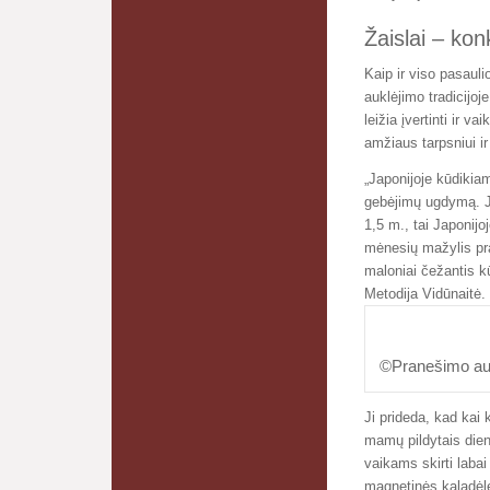
Žaislai – ko
Kaip ir viso pasauli
auklėjimo tradicijoj
leižia įvertinti ir 
amžiaus tarpsniui i
„Japonijoje kūdikiam
gebėjimų ugdymą. J
1,5 m., tai Japonijo
mėnesių mažylis pra
maloniai čežantis kū
Metodija Vidūnaitė.
©Pranešimo aut
Ji prideda, kad kai
mamų pildytais dieno
vaikams skirti laba
magnetinės kaladėlės