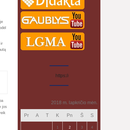
je
odėl
ir
autą
https://www.facebook.com/geografija.
pa
2018 m. lapkričio mėn.
e jos
veik
Pr
A
T
K
Pn
Š
S
1
2
3
4