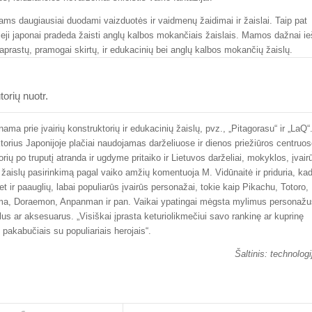
kams daugiausiai duodami vaizduotės ir vaidmenų žaidimai ir žaislai. Taip pat
ji japonai pradeda žaisti anglų kalbos mokančiais žaislais. Mamos dažnai i
aprastų, pramogai skirtų, ir edukacinių bei anglų kalbos mokančių žaislų.
orių nuotr.
nama prie įvairių konstruktorių ir edukacinių žaislų, pvz., „Pitagorasu“ ir „LaQ“
torius Japonijoje plačiai naudojamas darželiuose ir dienos priežiūros centruos
rių po truputį atranda ir ugdyme pritaiko ir Lietuvos darželiai, mokyklos, įvair
 – žaislų pasirinkimą pagal vaiko amžių komentuoja M. Vidūnaitė ir priduria, ka
et ir paauglių, labai populiarūs įvairūs personažai, tokie kaip Pikachu, Totoro,
ama, Doraemon, Anpanman ir pan. Vaikai ypatingai mėgsta mylimus personažu
us ar aksesuarus. „Visiškai įprasta keturiolikmečiui savo rankinę ar kuprinę
s pakabučiais su populiariais herojais“.
Šaltinis: technologi