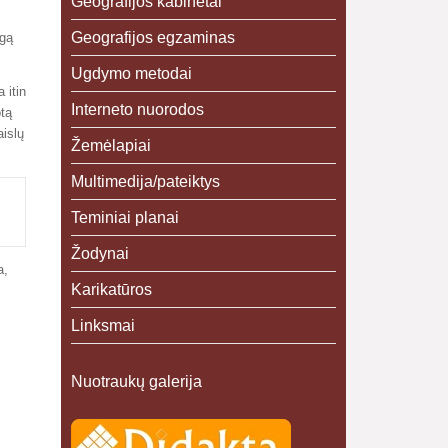
Geografijos kabinetai
Geografijos egzaminas
ngą
Ugdymo metodai
 itin
Interneto nuorodos
tą
aislų
Žemėlapiai
Multimedija/pateiktys
Teminiai planai
Žodynai
a,
Karikatūros
Linksmai
Nuotraukų galerija