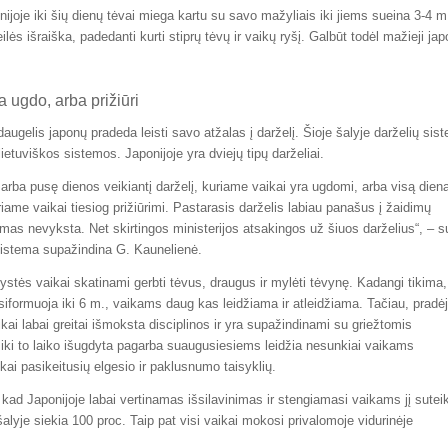
ijoje iki šių dienų tėvai miega kartu su savo mažyliais iki jiems sueina 3-4 m
ės išraiška, padedanti kurti stiprų tėvų ir vaikų ryšį. Galbūt todėl mažieji jap
 ugdo, arba prižiūri
ugelis japonų pradeda leisti savo atžalas į darželį. Šioje šalyje darželių sis
lietuviškos sistemos. Japonijoje yra dviejų tipų darželiai.
s arba pusę dienos veikiantį darželį, kuriame vaikai yra ugdomi, arba visą dien
uriame vaikai tiesiog prižiūrimi. Pastarasis darželis labiau panašus į žaidimų
as nevyksta. Net skirtingos ministerijos atsakingos už šiuos darželius“, – s
sistema supažindina G. Kaunelienė.
stės vaikai skatinami gerbti tėvus, draugus ir mylėti tėvynę. Kadangi tikima
formuoja iki 6 m., vaikams daug kas leidžiama ir atleidžiama. Tačiau, pradė
kai labai greitai išmoksta disciplinos ir yra supažindinami su griežtomis
 iki to laiko išugdyta pagarba suaugusiesiems leidžia nesunkiai vaikams
iškai pasikeitusių elgesio ir paklusnumo taisyklių.
 kad Japonijoje labai vertinamas išsilavinimas ir stengiamasi vaikams jį suteik
lyje siekia 100 proc. Taip pat visi vaikai mokosi privalomoje vidurinėje