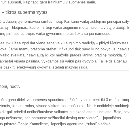
 turi suprasti, kaip tapti geru ir tinkamu visuomenės nariu.
– tikros supermamytės
ūra Japonijoje formavosi šimtus metų. Kai kurie vaikų auklėjimo principai šaly
nas jų – tikėjimas, kad pirmi treji vaiko auginimo metai nulemia visą jo ateitį. T
amų pirmuosius trejus vaiko gyvenimo metus lieka su juo namuose.
esunku išsaugoti dar vieną seną vaikų auginimo tradiciją – pildyti Motinystės 
ovą. Jame mamų prašoma stebėti ir fiksuoti tiek savo kūno pokyčius ir savij
aiko sveikatą ir savijautą iki kol mažylis pradės lankyti pradinę mokyklą. Šį
prastai visada pasiima, vykdamos su vaiku pas gydytoją. Tai leidžia geriau
ę ir paskirti efektyvesnį gydymą, stebėti mažylio raidą.
orių nuotr.
ia gana didelį visuomenės spaudimą prižiūrėti vaikus bent iki 3 m. Jos tam
ėmis, kurios, rodos, visada viskam pasiruošusios. Net ir nedidelėje rankinėj
 tik gali prireikti netikėčiausiose vaikams nutinkančiose situacijose. Beje, be
auga nešynėse, nes namuose vežimėliui tiesiog nėra vietos”, – japoniškos
 pristato Gabija Kaunelienė, Japonijos agentūros „Yukari” vadovė.