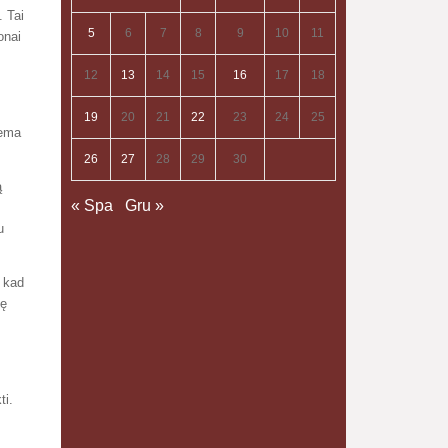
. Tai
5
6
7
8
9
10
11
onai
12
13
14
15
16
17
18
19
20
21
22
23
24
25
tema
26
27
28
29
30
ą
« Spa
Gru »
u
, kad
ję
ti.