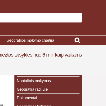
Geografijos mokymo chartija
riežtos taisyklės nuo 6 m ir kaip vaikams
Nuotolinis mokymas
Geografija radijuje
Dokumentai
ka –