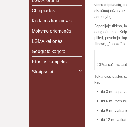
LGMA forumai
viena stipriausių, o
Olimpiados
skaičiuojančia vaik
asmenybę.
Kudabos konkursas
Japonijoje tikima, k
Mokymo priemonės
daug dėmesio. Kaip 
pilietį, pasakoja Ja
LGMA kelionės
žinovė, „Japoko“ įkū
Geografo karjera
Istorijos kampelis
©Pranešimo auto
Straipsniai
Tekančios saulės ša
kad:
iki 3 m. auga va
iki 6 m. formuo
iki 9 m. vaikai 
iki 12 m. vaikai