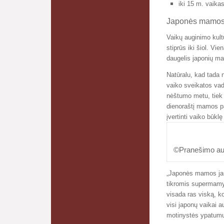
iki 15 m. vaikas
Japonės mamos 
Vaikų auginimo kult
stiprūs iki šiol. Vie
daugelis japonių m
Natūralu, kad tada n
vaiko sveikatos vad
nėštumo metu, tiek v
dienoraštį mamos pa
įvertinti vaiko būkl
©Pranešimo aut
„Japonės mamos jauč
tikromis supermamyt
visada ras viską, ko
visi japonų vaikai 
motinystės ypatumus