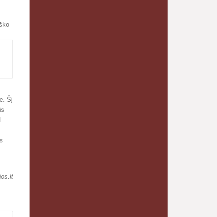
eško
.
e. Šį
ūs
d
s
jos.lt