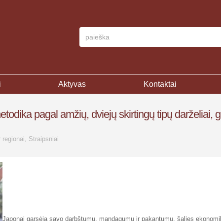
i
Aktyvas
Kontaktai
todika pagal amžių, dviejų skirtingų tipų darželiai, g
r regionai
,
Straipsniai
Japonai garsėja savo darbštumu, mandagumu ir pakantumu, šalies ekonomi