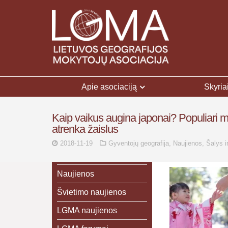
Apie asociaciją
Skyria
Kaip vaikus augina japonai? Populiari me
atrenka žaislus
2018-11-19
Gyventojų geografija
,
Naujienos
,
Šalys i
Naujienos
Švietimo naujienos
LGMA naujienos