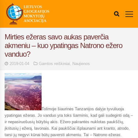
Mirties ežeras savo aukas paverčia
akmeniu – kuo ypatingas Natrono ežero
vanduo?
2019-01-04
Gamtos reiškiniai
,
Naujienos
Tolimoje šiaurinės Tanzanijos dalyje tyvuliuoja
ypatingas ežeras. Jo vanduo yra toks šarminis, kad gali sudeginti odą –
ir nepasiruošusių būtybių akis. Ežero pakrantės nuklotas paukščių,
įkritusių į ežerą, lavonais. Kai paukščiai išplaunami ant kranto, atrodo,
tarsi jų negyvi kūnai būtų paversti akmeniu. Tai – Natrono ežeras.