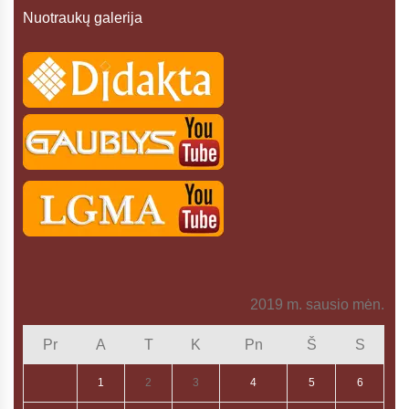
Nuotraukų galerija
2019 m. sausio mėn.
Pr
A
T
K
Pn
Š
S
1
2
3
4
5
6