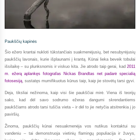
Paukščių kapinės
Šio ežero krantai nukloti tūkstančiais suakmenėjusių, bet nesubyrėjusių
paukščių lavonais, kurie išplaunami į krantą. Kūnai lieka beveik tobulai
išsilaikę – su plunksnomis ir viskuo kita. Jie atrodo taip gerai, kad
2011
m. ežerą aplankęs fotografas Nickas Brandtas net padarė specialią
fotosesiją
, sustatęs mumifikuotus kūnus taip, kaip jie stovėtų tarsi gyvi.
Deja, tiksliai nežinoma, kaip visi šie paukščiai mirė. Viena iš teorijų
sako, kad dėl savo sodrumo ežeras dangumi skrendantiems
paukščiams atrodo tarsi tuščia vieta – ir dėl to jie netyčia atsitrenkia į jo
paviršių.
Žinoma, paukščių kūnai nesuakmenėja vos nutikus kontaktui su
vandeniu – tai demonstruoja vietinių flamingų populiacija ir žuvys,