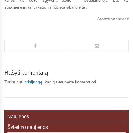
kurios vis dėlto išgyvena ežere ir nesuakmenėja. Bet kai
suakmenėjimas įvyksta, jis nutinka labai greitai.
Šaltinis:technologijos.lt
Rašyti komentarą
Turite būti
prisijungę
, kad galėtumėte komentuoti.
Naujienos
Švietimo naujienos