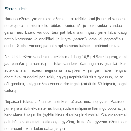
Ežero sudėtis
Natrono ežeras yra druskos ežeras – tai reiškia, kad jis neturi vandens
nutekėjimo, ir vienintelis būdas, kuriuo iš jo pasitraukia vanduo –
garavimas. Ežero vanduo taip pat labai šarmingas, jame labai daug
natrio karbonato (o angliškai jis ir yra „natron“), arba jei paprasčiau –
sodos. Soda į vandenį patenka aplinkinėms kalvoms patiriant eroziją.
Jos kiekis ežero vandeniui suteikia maždaug 10,5 pH šarmingumą, o tai
jau panašu į amoniaką. Ir toks vandens šarmingumas yra tai, kas
suteikia šiam ežerui neįprastas savybes – jis gali labai lengvai
chemiškai sudeginti prie tokių sąlygų neprisitaikiusius gyvūnus, be to –
dėl gamtinių sąlygų ežero vanduo dar ir gali įkaisti iki 60 laipsnių pagal
Celsijų.
Nepaisant tokios atšiaurios aplinkos, ežeras nėra negyvas. Pasirodo,
jame yra stabili ekosistema, kurią sudaro milijoninė flamingų populiacija,
bent viena žuvų rūšis (nykštukinės tilapijos) ir dumbliai. Šie organizmai
gali būti evoliuciniai palikuonys gyvūnų, kurie čia gyveno ežerui dar
netampant tokiu, kokiu dabar jis yra.