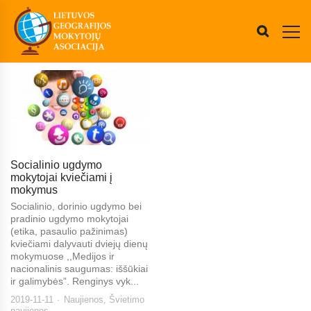
Socialinio ugdymo
mokytojai kviečiami į
mokymus
Socialinio, dorinio ugdymo bei
pradinio ugdymo mokytojai
(etika, pasaulio pažinimas)
kviečiami dalyvauti dviejų dienų
mokymuose ,,Medijos ir
nacionalinis saugumas: iššūkiai
ir galimybės”. Renginys vyk...
2019-11-11
Naujienos
,
Švietimo
naujienos