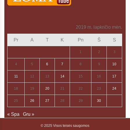
2019 m. lapkričio mėn.
Pr
A
T
K
Pn
Š
S
1
2
3
4
5
6
7
8
9
10
11
12
13
14
15
16
17
18
19
20
21
22
23
24
25
26
27
28
29
30
« Spa
Gru »
© 2025 Visos teisės saugomos