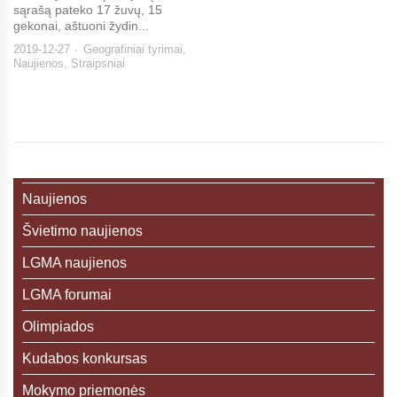
sąrašą pateko 17 žuvų, 15
gekonai, aštuoni žydin...
2019-12-27
Geografiniai tyrimai
,
Naujienos
,
Straipsniai
Naujienos
Švietimo naujienos
LGMA naujienos
LGMA forumai
Olimpiados
Kudabos konkursas
Mokymo priemonės