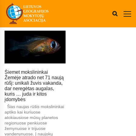
Šiemet mokslininkai
Žemėje atrado net 71 naują
rūšį: unikali žuvis vakanda,
dar neregėtas augalas,
kuris … juda ir kitos
įdomybės
Šias naujas rūšis mokslininkai
aptiko kai kuriuose
atokiausiose mūsų planetos
regionuose penkiuose
žemynuose ir trijuose
vandenynuose. Į naujokų