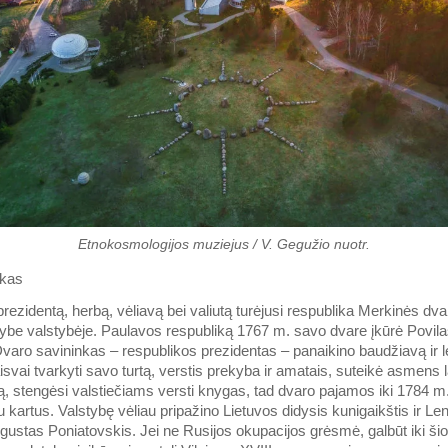
Etnokosmologijos muziejus / V. Gegužio nuotr.
akas
ezidentą, herbą, vėliavą bei valiutą turėjusi respublika Merkinės dvar
stybe valstybėje. Paulavos respubliką 1767 m. savo dvare įkūrė Povi
varo savininkas – respublikos prezidentas – panaikino baudžiavą ir l
isvai tvarkyti savo turtą, verstis prekyba ir amatais, suteikė asmens l
ą, stengėsi valstiečiams versti knygas, tad dvaro pajamos iki 1784 m
 kartus. Valstybę vėliau pripažino Lietuvos didysis kunigaikštis ir Len
ustas Poniatovskis. Jei ne Rusijos okupacijos grėsmė, galbūt iki šiol