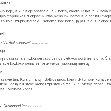
artras
blikoje, įsikūrusioje sostinėje už Vilnelės, karaliauja laisvė, kūryba 
pio respublikos prieigose įkurtas meno inkubatorius, o po tiltu į mag
 vilioja Užupio undinėlė – sakoma, kad kartą į ją pažvelgus, niekad n
 / A. Aleksandravičiaus nuotr.
ėja
ilęs gaisras tarsi užkonservavo pirmos Lietuvos sostinės istoriją. Ši
as apie kažkada seniai seniai gyvavusį įspūdingą miestą.
ra
alyje tarp Kuršių marių ir Baltijos jūros, kaip ir dykumoje, kuria vėja
tichijų galią ir rūstybę mena užpustyti kaimai, kurių vietoje dabar – ž
las –Mirusios kopos.
 K. Driskiaus/Unesco nuotr.