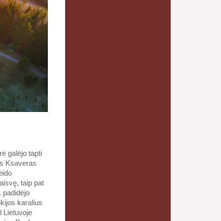
e galėjo tapti
las Ksaveras
eido
aisvę, taip pat
. padidėjo
kijos karalius
 Lietuvoje