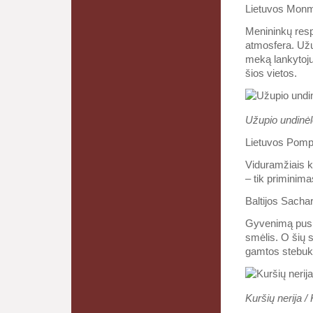
Lietuvos Monm
Menininkų respu
atmosfera. Užu
meką lankytojus
šios vietos.
Užupio undinėlė
Lietuvos Pomp
Viduramžiais k
– tik priminim
Baltijos Sacha
Gyvenimą pusias
smėlis. O šių s
gamtos stebuk
Kuršių nerija /