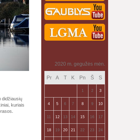
2020 m. gegužės mėn.
Pr
A
T
K
Pn
Š
S
1
2
3
 didžiausių
4
5
6
7
8
9
10
niai, kuriais
erasos.
11
12
13
14
15
16
17
18
19
20
21
22
23
24