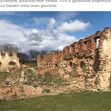
ą-valstybę, įsikūrusią netoli Vilniaus. XVIII a. gyvavusios progresyv
ikus šiandien mena dvaro griuvėsiai.