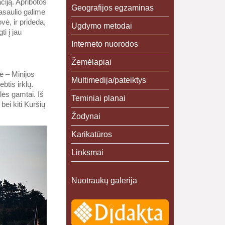
ciją. Apribotos
Geografijos egzaminas
asaulio galime
vė, ir prideda,
Ugdymo metodai
i į jau
Interneto nuorodos
Žemėlapiai
ė – Minijos
Multimedija/pateiktys
btis irklų.
lės gamtai. Iš
Teminiai planai
ei kiti Kuršių
Žodynai
Karikatūros
Linksmai
Nuotraukų galerija