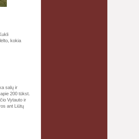
Kukli
dėlto, kokia
a salų ir
 apie 200 tūkst.
čio Vytauto ir
os ant Liūtų