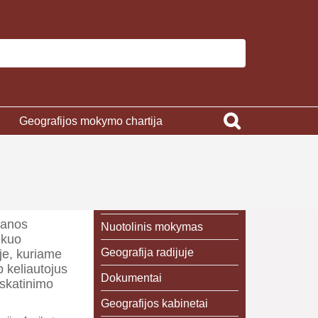
Geografijos mokymo chartija
vanos
Nuotolinis mokymas
ekuo
Geografija radijuje
je, kuriame
p keliautojus
Dokumentai
 skatinimo
Geografijos kabinetai