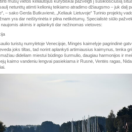
nti mūsų vietos keliautojus kūrybiškai pažvelgti į susiklosčiusią situa
aulį neturėtų atimti kelionių teikiamo atradimo džiaugsmo – juk dalį p
oje“, – sako Gerda Butkuvienė, „Keliauk Lietuvoje“ Turinio projektų vado
nam yra dar neištyrinėta ir pilna netikėtumų. Specialistė siūlo pažvelgt
 naujomis akimis ir aplankyti dar nežinomas vietoves:
ija
saulio turistų numylėtoje Venecijoje, Mingės kaimelyje pagrindinė gatv
veda joks tiltas, tad norint aplankyti artimiausius kaimynus, tenka grie
 mažiau dideliam miestui būdingo šurmulio, daugiau harmonijos ir mei
ejų kaimo vandeniu lengvai pasiekiama ir Rusnė, Ventės ragas, Nida b
ai.