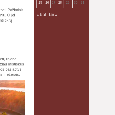
25
26
27
28
29
30
31
bei. Pažintinis
« Bal
Bir »
niu. O jei
ti tikrų
ėtų rajone
žiau mistiškus
kos paslaptys,
s ir ežerais.