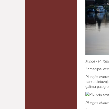
Mingė / R. Kmi
Žemaitijos Vers
Plungės dvaras
parkų Lietuvoje
galima pasigrož
Plungės dvaras