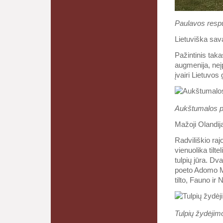
Paulavos respub
Lietuviška sav
Pažintinis taka
augmenija, neįp
įvairi Lietuvos
Aukštumalos pa
Mažoji Olandij
Radviliškio raj
vienuolika tilt
tulpių jūra. Dv
poeto Adomo Mi
tilto, Fauno ir
Tulpių žydėjim