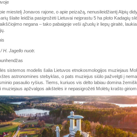
uvoje
pie miestelį Jonavos rajone, o apie peizažą, nenusileidžiantį Alpių didy
ių šlaite leidžia pasigrožėti Lietuvai neįprastu 5 ha ploto Kadagių slė
ikščiojimo negana – tako pabaigoje veši ąžuolų ir liepų giraitė, laukian
jų.
/ H. Jagello nuotr.
tounhendžas
ės sistemos modelis šalia Lietuvos etnokosmologijos muziejaus Mol
štes astronomines stebyklas, o pats muziejus siūlo pažvelgti į nema
minio pasaulio ryšius. Tiems, kuriuos vis dėlto labiau domina žemiš
i muziejaus apžvalgos aikštelės ir nepasigrožėti Molėtų krašto giriomi