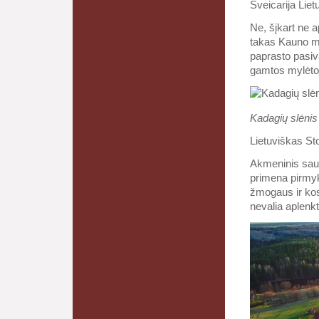
Šveicarija Liet
Ne, šįkart ne a
takas Kauno mar
paprasto pasiva
gamtos mylėto
Kadagių slėnis 
Lietuviškas S
Akmeninis saul
primena pirmyk
žmogaus ir kos
nevalia aplenkt