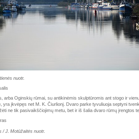
tienės nuotr.
alis
, arba Oginskių rūmai, su antikinėmis skulptūromis ant stogo ir vienu
, yra įkvėpęs net M. K. Čiurlionį. Dvaro parke tyvuliuoja septyni tvenki
ėti ne tik pasivaikščiojimų metu, bet ir iš šalia dvaro rūmų įrengtos t
 / J. Motūžaitės nuotr.