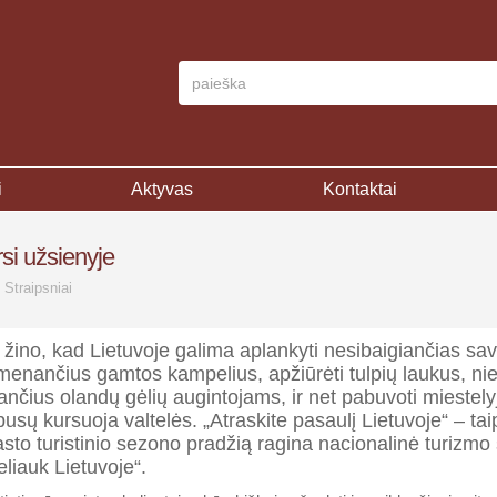
i
Aktyvas
Kontaktai
rsi užsienyje
,
Straipsniai
žino, kad Lietuvoje galima aplankyti nesibaigiančias sa
menančius gamtos kampelius, apžiūrėti tulpių laukus, ni
ančius olandų gėlių augintojams, ir net pabuvoti miestely
busų kursuoja valtelės. „Atraskite pasaulį Lietuvoje“ – tai
rasto turistinio sezono pradžią ragina nacionalinė turizmo
liauk Lietuvoje“.