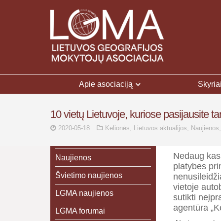
Apie asociaciją
Skyria
10 vietų Lietuvoje, kuriose pasijausite ta
2020-05-18
Kelionės
,
Lietuvos aktualijos
,
Naujienos
Nedaug kas 
Naujienos
platybes pri
Švietimo naujienos
nenusileidži
vietoje auto
LGMA naujienos
sutikti neįp
agentūra „Ke
LGMA forumai