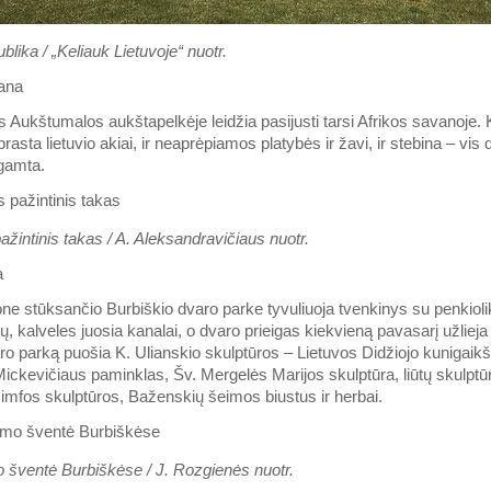
lika / „Keliauk Lietuvoje“ nuotr.
ana
s Aukštumalos aukštapelkėje leidžia pasijusti tarsi Afrikos savanoje. 
rasta lietuvio akiai, ir neaprėpiamos platybės ir žavi, ir stebina – vis 
 gamta.
žintinis takas / A. Aleksandravičiaus nuotr.
a
one stūksančio Burbiškio dvaro parke tyvuliuoja tvenkinys su penkiolik
elių, kalveles juosia kanalai, o dvaro prieigas kiekvieną pavasarį užlieja
aro parką puošia K. Ulianskio skulptūros – Lietuvos Didžiojo kunigaikš
ckevičiaus paminklas, Šv. Mergelės Marijos skulptūra, liūtų skulptūr
 Nimfos skulptūros, Baženskių šeimos biustus ir herbai.
o šventė Burbiškėse / J. Rozgienės nuotr.