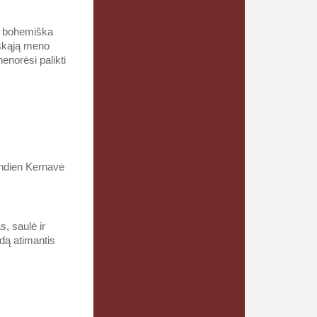
ir bohemiška
iškąją meno
enorėsi palikti
andien Kernavė
s, saulė ir
adą atimantis