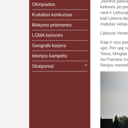
„Norime paskati
Olimpiados
kelionės po pas
rasti ir Lietuv
Kudabos konkursas
kad Lietuva daž
matytas vietas
Mokymo priemonės
Lietuvos Venec
LGMA kelionės
Kaip ir viso pa
Geografo karjera
upė. Per upę ne
Tiesa, Mingėje
Istorijos kampelis
šio Pamario žv
Nerijos miesteli
Straipsniai