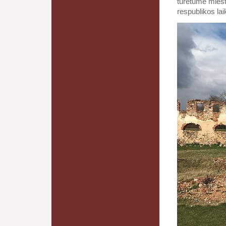
turėtume miest
respublikos la