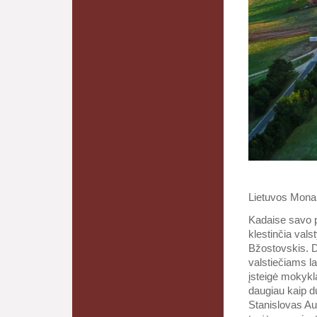
Lietuvos Mon
Kadaise savo pr
klestinčia val
Bžostovskis. D
valstiečiams la
įsteigė mokykl
daugiau kaip du
Stanislovas Aug