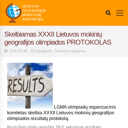
Skelbiamas XXXII Lietuvos mokinių
geografijos olimpiados PROTOKOLAS
2020-05-28
Naujienos
,
Švietimo naujienos
LGMA olimpiadų organizacinis
komitetas skelbia XXXII Lietuvos mokinių geografijos
olimpiados rezultatų protokolą.
Nuotoliniu būdu gegužės 28 d. vykusioje rezultatų