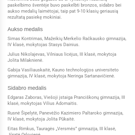
paskelbimo šventėje buvo paskelbti bronzos, sidabro bei
aukso medalių laimėtojai, taip pat 9-10 klasių geriausią
rezultatą pasiekę mokiniai.
Aukso medalis
Simas Kontrimas, Mažeikių Merkelio Račkausko gimnazija,
IV klasė, mokytojas Stasys Dainius.
Julius Nikolajevas, Vilniaus licėjus, III klasė, mokytoja
Jolita Milaknienė.
Gabija Vasiliauskaitė, Kauno technologijos universiteto
gimnazija, IV klasė, mokytoja Neringa Sartanavičienė.
Sidabro medalis
Edgaras Zaboras, Viešoji įstaiga Pranciškonų gimnazija, III
klasė, mokytojas Vilius Adomaitis.
Rusnė Šipelytė, Panevėžio Kazimiero Paltaroko gimnazija,
IV klasė, mokytoja Jolita Pūkaitė.
Eitas Rimkus, Tauragės „Versmės” gimnazija, III klasė,
Jūratė Orlovienė.