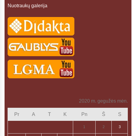
Nuotraukų galerija
2020 m. gegužės mėn.
Pr
A
T
K
Pn
Š
S
1
2
3