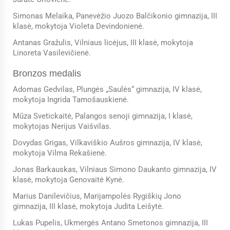
Simonas Melaika, Panevėžio Juozo Balčikonio gimnazija, III
klasė, mokytoja Violeta Devindonienė.
Antanas Gražulis, Vilniaus licėjus, III klasė, mokytoja
Linoreta Vasilevičienė.
Bronzos medalis
Adomas Gedvilas, Plungės „Saulės“ gimnazija, IV klasė,
mokytoja Ingrida Tamošauskienė.
Mūza Svetickaitė, Palangos senoji gimnazija, I klasė,
mokytojas Nerijus Vaišvilas.
Dovydas Grigas, Vilkaviškio Aušros gimnazija, IV klasė,
mokytoja Vilma Rekašienė.
Jonas Barkauskas, Vilniaus Simono Daukanto gimnazija, IV
klasė, mokytoja Genovaitė Kynė.
Marius Danilevičius, Marijampolės Rygiškių Jono
gimnazija, III klasė, mokytoja Judita Leišytė.
Lukas Pupelis, Ukmergės Antano Smetonos gimnazija, III