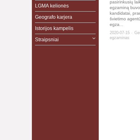
pasirinkusių lai
LGMA kelionės
egzaminą buvo
kandidatai, pr
Geografo karjera
švietimo agentū
egza...
Istorijos kampelis
2020-07-15
Geo
egzaminas
Straipsniai