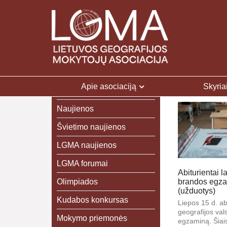
Apie asociaciją
Skyria
Naujienos
Švietimo naujienos
LGMA naujienos
LGMA forumai
Abiturientai l
Olimpiados
brandos egz
(užduotys)
Kudabos konkursas
Liepos 15 d. abi
geografijos val
Mokymo priemonės
egzaminą. Šiai