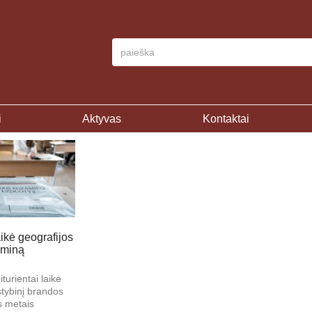
i
Aktyvas
Kontaktai
aikė geografijos
aminą
turientai laikė
stybinį brandos
s metais