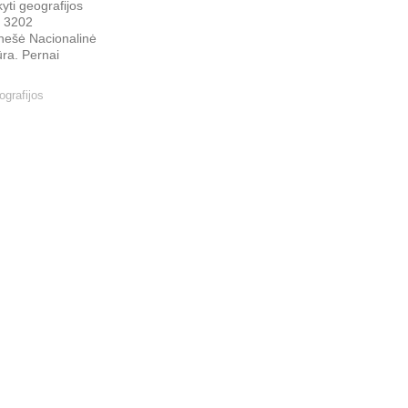
kyti geografijos
 3202
anešė Nacionalinė
ra. Pernai
grafijos