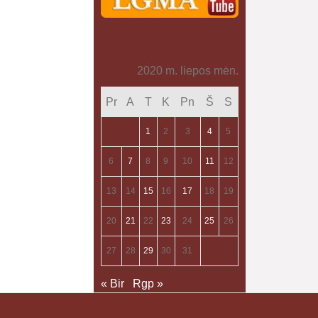
2020 m. liepos mėn.
Pr
A
T
K
Pn
Š
S
1
2
3
4
5
6
7
8
9
10
11
12
13
14
15
16
17
18
19
20
21
22
23
24
25
26
27
28
29
30
31
« Bir
Rgp »