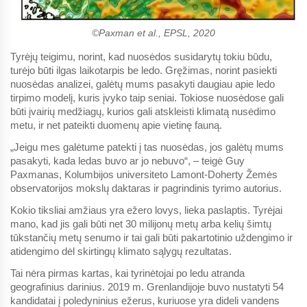
©Paxman et al., EPSL, 2020
Tyrėjų teigimu, norint, kad nuosėdos susidarytų tokiu būdu,
turėjo būti ilgas laikotarpis be ledo. Gręžimas, norint pasiekti
nuosėdas analizei, galėtų mums pasakyti daugiau apie ledo
tirpimo modelį, kuris įvyko taip seniai. Tokiose nuosėdose gali
būti įvairių medžiagų, kurios gali atskleisti klimatą nusėdimo
metu, ir net pateikti duomenų apie vietinę fauną.
„Jeigu mes galėtume patekti į tas nuosėdas, jos galėtų mums
pasakyti, kada ledas buvo ar jo nebuvo“, – teigė Guy
Paxmanas, Kolumbijos universiteto Lamont-Doherty Žemės
observatorijos mokslų daktaras ir pagrindinis tyrimo autorius.
Kokio tiksliai amžiaus yra ežero lovys, lieka paslaptis. Tyrėjai
mano, kad jis gali būti net 30 milijonų metų arba kelių šimtų
tūkstančių metų senumo ir tai gali būti pakartotinio uždengimo ir
atidengimo dėl skirtingų klimato sąlygų rezultatas.
Tai nėra pirmas kartas, kai tyrinėtojai po ledu atranda
geografinius darinius. 2019 m. Grenlandijoje buvo nustatyti 54
kandidatai į poledyninius ežerus, kuriuose yra dideli vandens