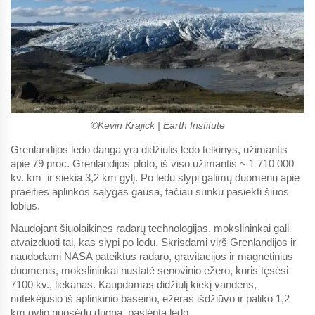
©Kevin Krajick | Earth Institute
Grenlandijos ledo danga yra didžiulis ledo telkinys, užimantis
apie 79 proc. Grenlandijos ploto, iš viso užimantis ~ 1 710 000
kv. km ir siekia 3,2 km gylį. Po ledu slypi galimų duomenų apie
praeities aplinkos sąlygas gausa, tačiau sunku pasiekti šiuos
lobius.
Naudojant šiuolaikines radarų technologijas, mokslininkai gali
atvaizduoti tai, kas slypi po ledu. Skrisdami virš Grenlandijos ir
naudodami NASA pateiktus radaro, gravitacijos ir magnetinius
duomenis, mokslininkai nustatė senovinio ežero, kuris tęsėsi
7100 kv., liekanas. Kaupdamas didžiulį kiekį vandens,
nutekėjusio iš aplinkinio baseino, ežeras išdžiūvo ir paliko 1,2
km gylio nuosėdų dugną, paslėptą ledo.