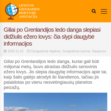
Giliai po Grenlandijos ledo danga slepiasi
didžiulis ežero lovys: čia slypi daugybė
informacijos
2020-11-22
Geografiniai objektai
,
Geografiniai tyrimai
,
Naujienos
Giliai po Grenlandijos ledo danga, kuriai gali būti
milijonai metų, buvo atrastas didžiulis senovinis
ežero lovys. Jis slepia daugybę informacijos apie tai,
kaip šalis galėjo atrodyti iki šiandienos, tačiau jis
palaidotas po vienu nesvetingiausių planetos
peizažų.