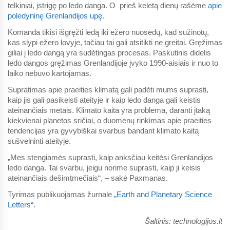
telkiniai, įstrigę po ledo danga. O prieš keletą dienų rašėme
apie
poledyninę Grenlandijos upę
.
Komanda tikisi išgręžti ledą iki ežero nuosėdų, kad sužinotų,
kas slypi ežero lovyje, tačiau tai gali atsitikti ne greitai. Gręžimas
giliai į ledo dangą yra sudėtingas procesas. Paskutinis didelis
ledo dangos gręžimas Grenlandijoje įvyko 1990-aisiais ir nuo to
laiko nebuvo kartojamas.
Supratimas apie praeities klimatą gali padėti mums suprasti,
kaip jis gali pasikeisti ateityje ir kaip ledo danga gali keistis
ateinančiais metais. Klimato kaita yra problema, daranti įtaką
kiekvienai planetos sričiai, o duomenų rinkimas apie praeities
tendencijas yra gyvybiškai svarbus bandant klimato kaitą
sušvelninti ateityje.
„Mes stengiamės suprasti, kaip anksčiau keitėsi Grenlandijos
ledo danga. Tai svarbu, jeigu norime suprasti, kaip ji keisis
ateinančiais dešimtmečiais“, – sakė Paxmanas.
Tyrimas publikuojamas žurnale
„Earth and Planetary Science
Letters“
.
Šaltinis: technologijos.lt