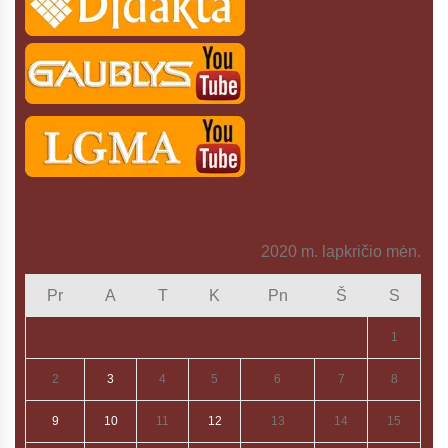
2020 m. lapkričio mėn.
Pr
A
T
K
Pn
Š
S
1
2
3
4
5
6
7
8
9
10
11
12
13
14
15