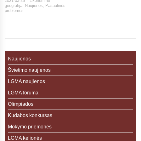
2021-03-28
Ekonominė
geografija
,
Naujienos
,
Pasaulinės
problemos
Naujienos
Švietimo naujienos
LGMA naujienos
LGMA forumai
Olimpiados
Kudabos konkursas
Mokymo priemonės
LGMA kelionės