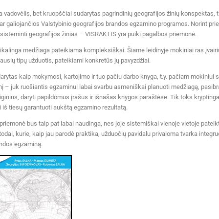
vadovėlis, bet kruopščiai sudarytas pagrindinių geografijos žinių konspektas, ti
bar galiojančios Valstybinio geografijos brandos egzamino programos. Norint pr
susisteminti geografijos žinias – VISRAKTIS yra puiki pagalbos priemonė.
alinga medžiaga pateikiama kompleksiškai. Šiame leidinyje mokiniai ras įvairi
iriausių tipų užduotis, pateikiami konkretūs jų pavyzdžiai.
ytas kaip mokymosi, kartojimo ir tuo pačiu darbo knyga, t.y. pačiam mokiniui siū
idinį – juk ruošiantis egzaminui labai svarbu asmeniškai planuoti medžiagą, pasibr
iginius, daryti papildomus įrašus ir išnašas knygos paraštėse. Tik toks kryptinga
iš tiesų garantuoti aukštą egzamino rezultatą.
riemonė bus taip pat labai naudinga, nes joje sistemiškai vienoje vietoje pateikt
odai, kurie, kaip jau parodė praktika, užduočių pavidalu privaloma tvarka integru
andos egzaminą.