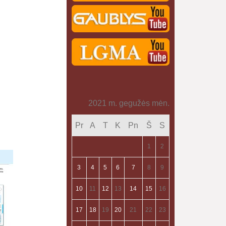
2021 m. gegužės mėn.
Pr
A
T
K
Pn
Š
S
1
2
3
4
5
6
7
8
9
10
11
12
13
14
15
16
17
18
19
20
21
22
23