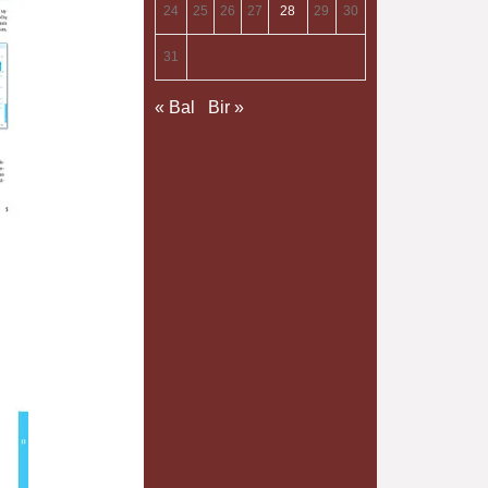
24
25
26
27
28
29
30
31
« Bal
Bir »