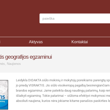
i
Aktyvas
Kontaktai
is geografijos egzaminui
nės
,
Naujienos
Leidykla DIDAKTA siūlo mokinių ir mokytojų poreikiams parengtą speci
jo priedą VISRAKTIS. Jis siūlo visokeriopą pagalbą besirengiančiam
brandos egzaminui. Jame pateikta daug naudingų patarimų, kaip ren
išlaikyti egzaminą. Tokie patarimai – siūloma efektyvi mokymosi me
absoliuti naujiena, kurios nėra jokiame kitame panašios paskirties le