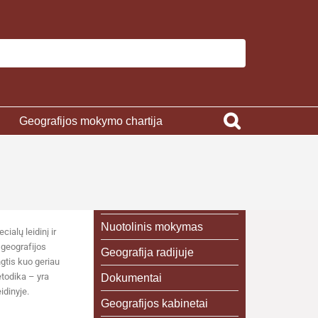
Geografijos mokymo chartija
Nuotolinis mokymas
alų leidinį ir
 geografijos
Geografija radijuje
gtis kuo geriau
todika – yra
Dokumentai
idinyje.
Geografijos kabinetai