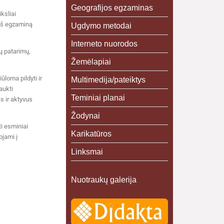
Geografijos egzaminas
ksliai
ieš egzaminą
Ugdymo metodai
Interneto nuorodos
ų patarimų,
Žemėlapiai
loma pildyti ir
Multimedija/pateiktys
aukti
Teminiai planai
s ir aktyvus
Žodynai
i esminiai
Karikatūros
ojami į
Linksmai
Nuotraukų galerija