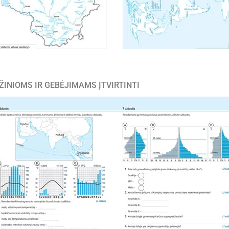
ŽINIOMS IR GEBĖJIMAMS ĮTVIRTINTI