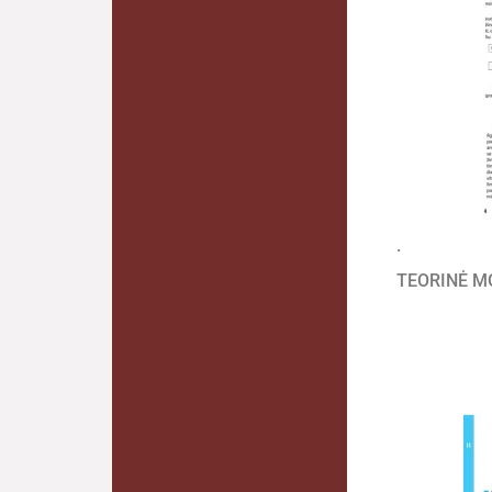
.
TEORINĖ M