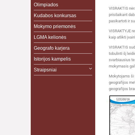
Olimpiados
VISRAKTIS nėra 
prisilaikant da
Kudabos konkursas
pasikartoti ir 
Mokymo priemonės
VISRAKTYJE reik
LGMA kelionės
kaip atlikti įva
VISRAKTIS sudar
Geografo karjera
tobulinti šį le
Istorijos kampelis
svarbiausius te
mokymasis gali 
Straipsniai
Mokytojams ši p
geografijos met
geografijos br