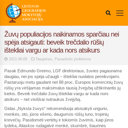
Žuvų populiacijos naikinamos sparčiau nei
spėja atsigauti: beveik trečdalio rūšių
ištekliai vargu ar kada nors atsikurs
2021-06-09
Naujienos
,
Pasaulinės problemos
Pasak Edmundo Greimo, LGF direktoriaus, žuvies pagaunama
daugiau, nei jos spėja užaugti – ištekliai nuolatos pereikvojami.
Pastaruoju metu gaudant net 88 proc. Europos komercinių žuvų
rūšių yra viršijamas maksimalus tausią žvejybą užtikrinantis jų
kiekis. Beveik trečdalio žuvų ištekliai vargu ar kada nors
atsikurs – net visiškai nutraukus žvejybą
.
Gidas „Nyksta žuvys“ rekomenduoja atsisakyti ungurio,
menkės, oto, jūros ešerio, daugumos rūšių tuno, tropinių
krevečių. Pasidomėti vertėtų ir tokiomis žuvimis, kaip jūros
lydeka, Aliaskos rudagalvė menkė, skumbrė, šiaurinės