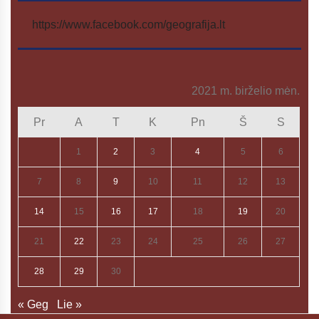
https://www.facebook.com/geografija.lt
2021 m. birželio mėn.
Pr
A
T
K
Pn
Š
S
1
2
3
4
5
6
7
8
9
10
11
12
13
14
15
16
17
18
19
20
21
22
23
24
25
26
27
28
29
30
« Geg
Lie »