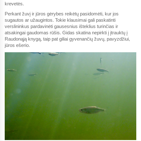
krevetės.
Perkant žuvį ir jūros gėrybes reikėtų pasidomėti, kur jos
sugautos ar užaugintos. Tokie klausimai gali paskatinti
verslininkus pardavinėti gausesnius išteklius turinčias ir
atsakingai gaudomas rūšis. Gidas skatina nepirkti į įtrauktų į
Raudonąją knygą, taip pat giliai gyvenančių žuvų, pavyzdžiui,
jūros ešerio.