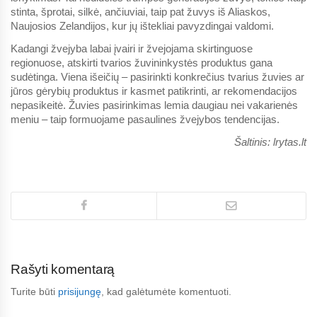
stinta, šprotai, silkė, ančiuviai, taip pat žuvys iš Aliaskos,
Naujosios Zelandijos, kur jų ištekliai pavyzdingai valdomi.
Kadangi žvejyba labai įvairi ir žvejojama skirtinguose
regionuose, atskirti tvarios žuvininkystės produktus gana
sudėtinga. Viena išeičių – pasirinkti konkrečius tvarius žuvies ar
jūros gėrybių produktus ir kasmet patikrinti, ar rekomendacijos
nepasikeitė. Žuvies pasirinkimas lemia daugiau nei vakarienės
meniu – taip formuojame pasaulines žvejybos tendencijas.
Šaltinis: lrytas.lt
Rašyti komentarą
Turite būti
prisijungę
, kad galėtumėte komentuoti.