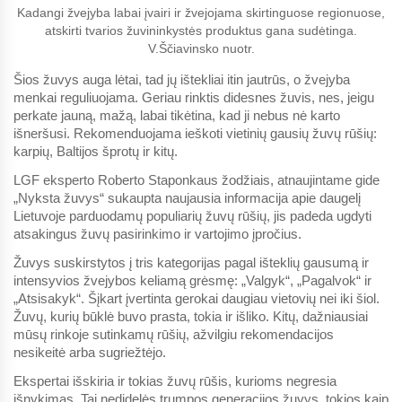
Kadangi žvejyba labai įvairi ir žvejojama skirtinguose regionuose,
atskirti tvarios žuvininkystės produktus gana sudėtinga.
V.Ščiavinsko nuotr.
Šios žuvys auga lėtai, tad jų ištekliai itin jautrūs, o žvejyba
menkai reguliuojama. Geriau rinktis didesnes žuvis, nes, jeigu
perkate jauną, mažą, labai tikėtina, kad ji nebus nė karto
išneršusi. Rekomenduojama ieškoti vietinių gausių žuvų rūšių:
karpių, Baltijos šprotų ir kitų.
LGF eksperto Roberto Staponkaus žodžiais, atnaujintame gide
„Nyksta žuvys“ sukaupta naujausia informacija apie daugelį
Lietuvoje parduodamų populiarių žuvų rūšių, jis padeda ugdyti
atsakingus žuvų pasirinkimo ir vartojimo įpročius.
Žuvys suskirstytos į tris kategorijas pagal išteklių gausumą ir
intensyvios žvejybos keliamą grėsmę: „Valgyk“, „Pagalvok“ ir
„Atsisakyk“. Šįkart įvertinta gerokai daugiau vietovių nei iki šiol.
Žuvų, kurių būklė buvo prasta, tokia ir išliko. Kitų, dažniausiai
mūsų rinkoje sutinkamų rūšių, ažvilgiu rekomendacijos
nesikeitė arba sugriežtėjo.
Ekspertai išskiria ir tokias žuvų rūšis, kurioms negresia
išnykimas. Tai nedidelės trumpos generacijos žuvys, tokios kaip