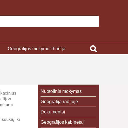
Geografijos mokymo chartija
Nuotolinis mokymas
ikacinius
afijos
Geografija radijuje
iečiami
Dokumentai
iššūkių iki
Geografijos kabinetai