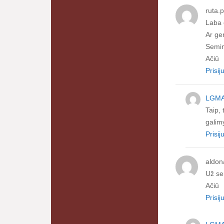
ruta.
Laba 
Ar ge
Semin
Ačiū
Prisij
LGM
Taip, 
galim
Prisij
aldon
Už se
Ačiū
Prisij