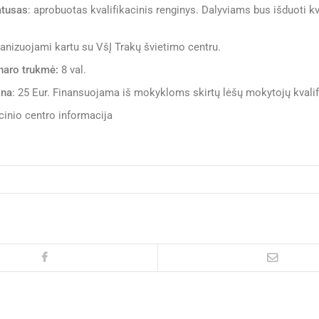
atusas
: aprobuotas kvalifikacinis renginys. Dalyviams bus išduoti kva
.
anizuojami kartu su VšĮ Trakų švietimo centru.
inaro trukmė:
8 val.
ina
: 25 Eur. Finansuojama iš mokykloms skirtų lėšų mokytojų kvalifik
nio centro informacija