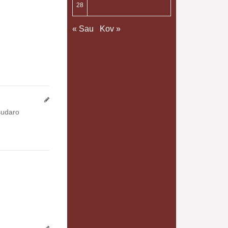
28
« Sau
Kov »
 sudaro