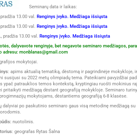
Seminarų data ir laikas:
 pradžia 13.00 val.
Renginys įvyko. Medžiaga išsiųsta
 pradžia 13.00 val.
Renginys įvyko. Medžiaga išsiųsta
.
, pradžia 13.00 val.
Renginys įvyko. Medžiaga išsiųsta
avotės, dalyvavote renginyje, bet negavote seminaro medžiagos, para
uo adresu: monblanas@gmail.com
grafijos mokytojai.
inys
: apims aktualią tematiką, dėstomą ir pagrindinėje mokykloje, ir 
i susijusi su 2022 metų olimpiadų tema. Pateikiami pavyzdžiai pad
ios ypač patrauklios temos kontekstą, kryptingiau ruošti mokinius r
i pritaikyti medžiagą dėstant geografiją mokykloje. Seminaro turiny
 progimnazijų mokytojams, dėstantiems geografiją 6-8 klasėse.
ų dalyviai po paskutinio seminaro gaus visą metodinę medžiagą su 
 nuorodomis.
būdis:
nuotolinis.
torius
: geografas Rytas Šalna