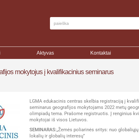
i
Aktyvas
Kontaktai
ijos mokytojus į kvalifikacinius seminarus
LGMA edukacinis centras skelbia registraciją į kvalif
seminarus geografijos mokytojams 2022 metų geogr
olimpiadų tema. Prašome registruotis. Į renginius kv
mokytojai iš visos Lietuvos.
SEMINARAS:
„Žemės poliarinės sritys: nuo globaliųjų 
lokalių ir globalių interesų”