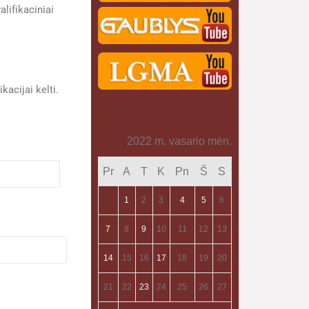
lifikaciniai
acijai kelti.
2022 m. vasario mėn.
Pr
A
T
K
Pn
Š
S
1
2
3
4
5
6
7
8
9
10
11
12
13
14
15
16
17
18
19
20
21
22
23
24
25
26
27