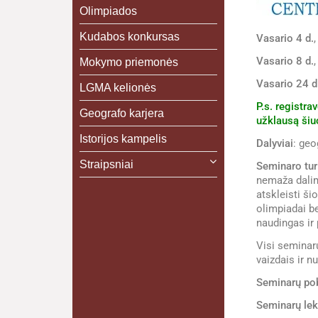
Olimpiados
Kudabos konkursas
Vasario 4 d.
,
Vasario 8 d.
,
Mokymo priemonės
Vasario 24 d
LGMA kelionės
P.s. registr
Geografo karjera
užklausą ši
Istorijos kampelis
Dalyviai
: geo
Straipsniai
Seminaro tur
nemaža dalim
atskleisti š
olimpiadai be
naudingas ir
Visi seminar
vaizdais ir
Seminarų po
Seminarų lek