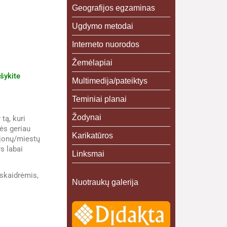
Geografijos egzaminas
Ugdymo metodai
Interneto nuorodos
Žemėlapiai
šykite
Multimedija/pateiktys
Teminiai planai
Žodynai
tą, kuri
ės geriau
Karikatūros
ajonų/miestų
s labai
Linksmai
skaidrėmis,
Nuotraukų galerija