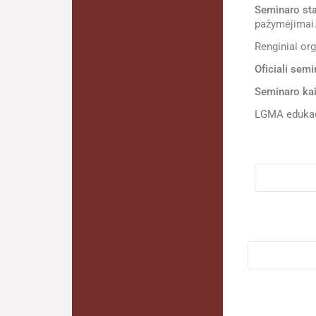
Seminaro st
pažymėjimai
Renginiai org
Oficiali sem
Seminaro ka
LGMA edukaci