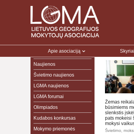
Apie asociaciją
Skyria
Naujienos
Švietimo naujienos
LGMA naujienos
LGMA forumai
Žemas reikal
Olimpiados
būsimiems m
slenkstis įskė
Kudabos konkursas
pats mokeisi 
mokysi vaiku
Mokymo priemonės
Švietimo, moksl