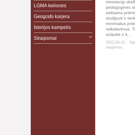
ministerija skel
LGMA kelionės
pedagogines st
siekiama priimt
Geografo karjera
studijuoti ir te
minimalius pri
Istorijos kampelis
reikalavimus. T
sulaukė ir k...
Straipsniai
2022-06-15
Na
naujienos