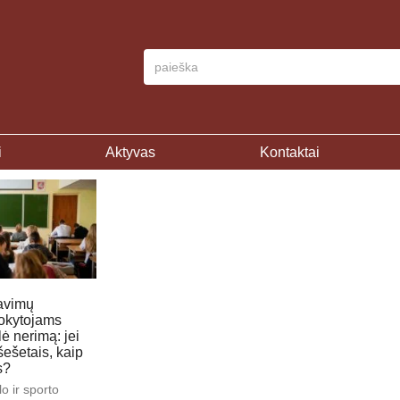
i
Aktyvas
Kontaktai
avimų
okytojams
lė nerimą: jei
šešetais, kaip
s?
o ir sporto