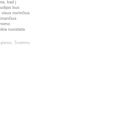
bia, kad į
udijas bus
i visus norinčius
nkinančius
ėmimo
okia nuostata
ujienos
,
Švietimo