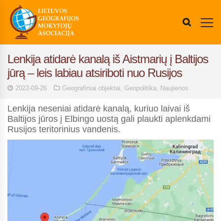
Lenkija atidarė kanalą iš Aistmarių į Baltijos
jūrą – leis labiau atsiriboti nuo Rusijos
2022-09-26
Geografiniai objektai
,
Geopolitika
,
Naujienos
Lenkija neseniai atidarė kanalą, kuriuo laivai iš
Baltijos jūros į Elbingo uostą gali plaukti aplenkdami
Rusijos teritorinius vandenis.