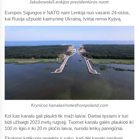
Jakubowski/Lenkijos prezidentūros nuotr.
Europos Sąjungos ir NATO narė Lenkija nuo vasario 24-osios,
kai Rusija užpuolė kaimyninę Ukrainą, tvirtai remia Kyjivą.
Krynicos kanalas/notesfrompoland.com
Kol kas kanalu gali plaukti tik maži laivai. Darbai tęsiami ir turi
būti užbaigti 2023 metų rugsėjį. Tuomet kanalu galės plaukioti iki
100 m ilgio ir iki 20 m pločio laivai, nurodo lenkų pareigūnai.
Ekologai kritikuoja projektą ir sako, kad dėl kanalo pasikeis