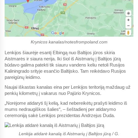
Krynicos kanalas/notesfrompoland.com
Lenkijos šiaurėje esantį Elbingą nuo Baltijos jūros skiria
Aistmarės ir siaura nerija. Iki šiol iš Aistmarių į Baltijos jūrą
būdavo galima patekti tik siauru vandens keliu netoli Rusijos
Kaliningrado srityje esančio Baltijsko. Tam reikėdavo Rusijos
pareigūnų leidimo.
Naujai iškastas kanalas eina per Lenkijos teritoriją maždaug už
penkių kilometrų į vakarus nuo Pajūrio Krynicos.
„Norėjome atidaryti šį kelią, kad nebereikėtų prašyti leidimo iš
mums nedraugiškos šalies“, – šeštadienį per atidarymo
ceremoniją sakė Lenkijos prezidentas Andrzejus Duda.
Lenkija atidarė kanalą iš Aistmarių į Baltijos jūrą / G.