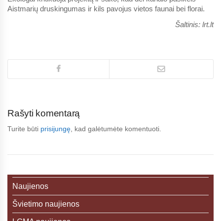
Aistmarių druskingumas ir kils pavojus vietos faunai bei florai.
Šaltinis: lrt.lt
Rašyti komentarą
Turite būti
prisijungę
, kad galėtumėte komentuoti.
Naujienos
Švietimo naujienos