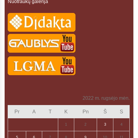
Nuotraukų galerija
2022 m. rugsėjo mėn.
Pr
A
T
K
Pn
Š
S
1
2
3
4
5
6
7
8
9
10
11