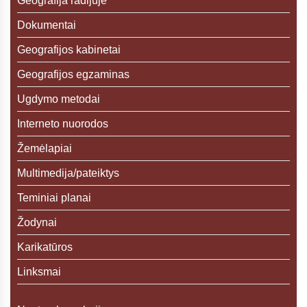
Geografija radijuje
Dokumentai
Geografijos kabinetai
Geografijos egzaminas
Ugdymo metodai
Interneto nuorodos
Žemėlapiai
Multimedija/pateiktys
Teminiai planai
Žodynai
Karikatūros
Linksmai