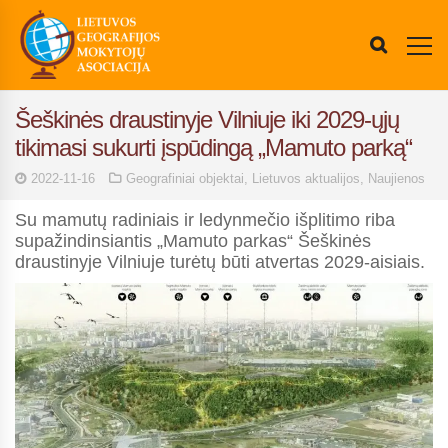
Šeškinės draustinyje Vilniuje iki 2029-ųjų
tikimasi sukurti įspūdingą „Mamuto parką“
2022-11-16
Geografiniai objektai
,
Lietuvos aktualijos
,
Naujienos
Su mamutų radiniais ir ledynmečio išplitimo riba
supažindinsiantis „Mamuto parkas“ Šeškinės
draustinyje Vilniuje turėtų būti atvertas 2029-aisiais.