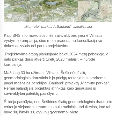
„Mamuto“ parkas / „Bauland“ vizualizacija
Kaip BNS informavo sostinės savivaldybės įmonė Vilniaus
vystymo kompanija, šiuo metu pradedama konsultacija su
rinkos dalyviais dėl parko projektavimo.
„Projektavimo etapą planuojama baigti 2024 metų pabaigoje, o
pats parkas duris atverti turėtų 2029 metais“, – nurodė
kompanija.
Maždaug 30 ha užimanti Vilniaus Šeškinės šlaitų
geomorfologinio draustinio ir jo prieigų teritorija bus tvarkoma
pagal mažosios bendrijos „Bauland“ projektą „Mamuto parkas“.
Pernai balandį šis projektas atrinktas kaip geriausias iš
savivaldybei pateiktų pasiūlymų.
Ši idėja pasiūlyta, nes Šeškinės šlaitų geomorfologinio draustinio
teritorija siejama su mamutų kaulų radiniais, tad tikėtina, kad tai
buvo šių išnykusių gyvūnų gyvenamoji vieta.