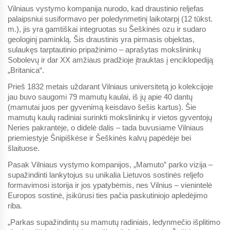
Vilniaus vystymo kompanija nurodo, kad draustinio reljefas
palaipsniui susiformavo per poledynmetinį laikotarpį (12 tūkst.
m.), jis yra gamtiškai integruotas su Šeškinės ozu ir sudaro
geologinį paminklą. Šis draustinis yra pirmasis objektas,
sulaukęs tarptautinio pripažinimo – aprašytas mokslininkų
Sobolevų ir dar XX amžiaus pradžioje įtrauktas į enciklopediją
„Britanica“.
Prieš 1832 metais uždarant Vilniaus universitetą jo kolekcijoje
jau buvo saugomi 79 mamutų kaulai, iš jų apie 40 dantų
(mamutai juos per gyvenimą keisdavo šešis kartus). Šie
mamutų kaulų radiniai surinkti mokslininkų ir vietos gyventojų
Neries pakrantėje, o didelė dalis – tada buvusiame Vilniaus
priemiestyje Šnipiškėse ir Šeškinės kalvų papėdėje bei
šlaituose.
Pasak Vilniaus vystymo kompanijos, „Mamuto” parko vizija –
supažindinti lankytojus su unikalia Lietuvos sostinės reljefo
formavimosi istorija ir jos ypatybėmis, nes Vilnius – vienintelė
Europos sostinė, įsikūrusi ties pačia paskutiniojo apledėjimo
riba.
„Parkas supažindintų su mamutų radiniais, ledynmečio išplitimo