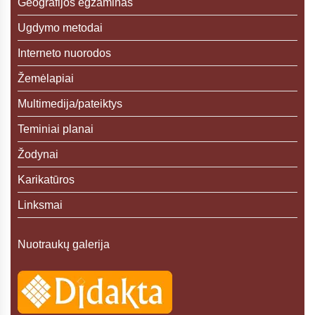
Geografijos egzaminas
Ugdymo metodai
Interneto nuorodos
Žemėlapiai
Multimedija/pateiktys
Teminiai planai
Žodynai
Karikatūros
Linksmai
Nuotraukų galerija