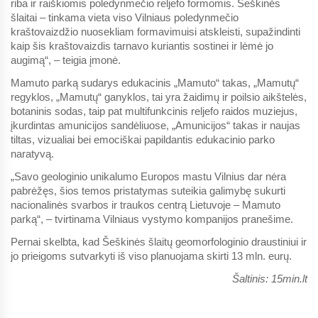
riba ir raiškiomis poledynmečio reljefo formomis. Šeškinės
šlaitai – tinkama vieta viso Vilniaus poledynmečio
kraštovaizdžio nuosekliam formavimuisi atskleisti, supažindinti
kaip šis kraštovaizdis tarnavo kuriantis sostinei ir lėmė jo
augimą“, – teigia įmonė.
Mamuto parką sudarys edukacinis „Mamuto“ takas, „Mamutų“
regyklos, „Mamutų“ ganyklos, tai yra žaidimų ir poilsio aikštelės,
botaninis sodas, taip pat multifunkcinis reljefo raidos muziejus,
įkurdintas amunicijos sandėliuose, „Amunicijos“ takas ir naujas
tiltas, vizualiai bei emociškai papildantis edukacinio parko
naratyvą.
„Savo geologinio unikalumo Europos mastu Vilnius dar nėra
pabrėžęs, šios temos pristatymas suteikia galimybę sukurti
nacionalinės svarbos ir traukos centrą Lietuvoje – Mamuto
parką“, – tvirtinama Vilniaus vystymo kompanijos pranešime.
Pernai skelbta, kad Šeškinės šlaitų geomorfologinio draustiniui ir
jo prieigoms sutvarkyti iš viso planuojama skirti 13 mln. eurų.
Šaltinis: 15min.lt