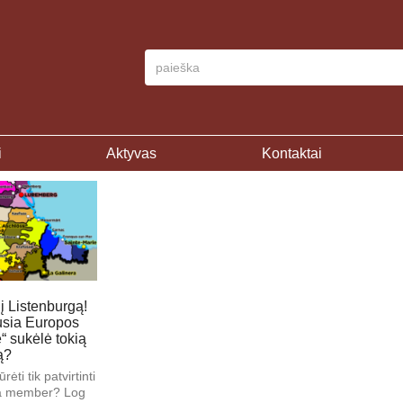
i
Aktyvas
Kontaktai
į Listenburgą!
usia Europos
 sukėlė tokią
ą?
rėti tik patvirtinti
 a member? Log