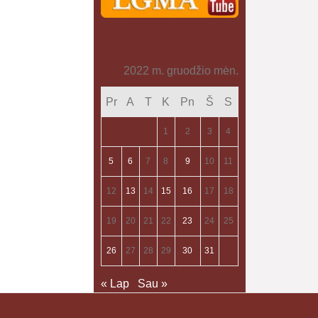
2022 m. gruodžio mėn.
Pr
A
T
K
Pn
Š
S
1
2
3
4
5
6
7
8
9
10
11
12
13
14
15
16
17
18
19
20
21
22
23
24
25
26
27
28
29
30
31
« Lap
Sau »