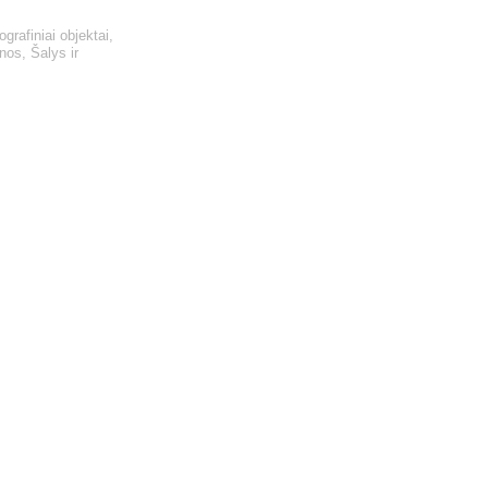
grafiniai objektai
,
enos
,
Šalys ir