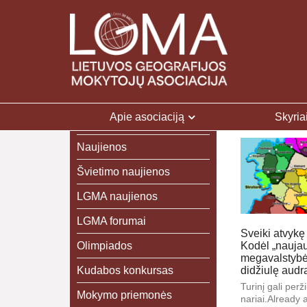
Apie asociaciją
Skyria
Naujienos
Švietimo naujienos
LGMA naujienos
LGMA forumai
Sveiki atvykę 
Olimpiados
Kodėl „nauja
megavalstybė“
Kudabos konkursas
didžiulę audr
Turinį gali peržiū
Mokymo priemonės
nariai.Already