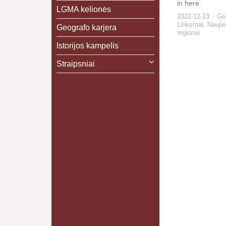
in here
LGMA kelionės
2022-12-13
Geo
Linksmai
,
Nauji
Geografo karjera
regionai
Istorijos kampelis
Straipsniai