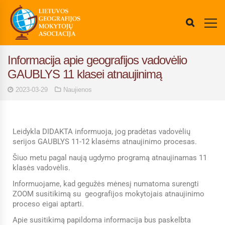
Informacija apie geografijos vadovėlio
GAUBLYS 11 klasei atnaujinimą
2023-03-29
Naujienos
Leidykla DIDAKTA informuoja, jog pradėtas vadovėlių
serijos GAUBLYS 11-12 klasėms atnaujinimo procesas.
Šiuo metu pagal naują ugdymo programą atnaujinamas 11
klasės vadovėlis.
Informuojame, kad gegužės mėnesį numatoma surengti
ZOOM susitikimą su geografijos mokytojais atnaujinimo
proceso eigai aptarti.
Apie susitikimą papildoma informacija bus paskelbta