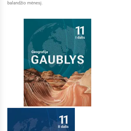
balandžio mėnesį.