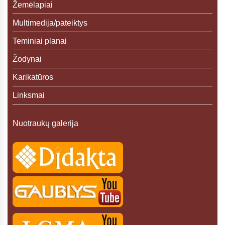
Žemėlapiai
Multimedija/pateiktys
Teminiai planai
Žodynai
Karikatūros
Linksmai
Nuotraukų galerija