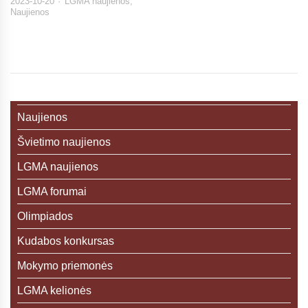
2023-10-20
LGMA naujienos
,
Naujienos
Naujienos
Švietimo naujienos
LGMA naujienos
LGMA forumai
Olimpiados
Kudabos konkursas
Mokymo priemonės
LGMA kelionės