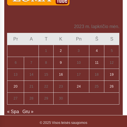
2023 m. lapkričio mėn.
Pr
A
T
K
Pn
Š
S
1
2
3
4
5
6
7
8
9
10
11
12
13
14
15
16
17
18
19
20
21
22
23
24
25
26
27
28
29
30
« Spa
Gru »
© 2025 Visos teisės saugomos