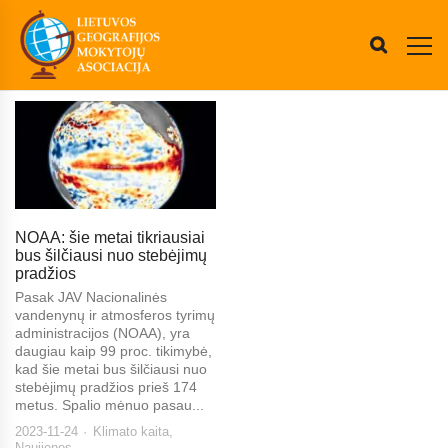
NOAA: šie metai tikriausiai
bus šilčiausi nuo stebėjimų
pradžios
Pasak JAV Nacionalinės
vandenynų ir atmosferos tyrimų
administracijos (NOAA), yra
daugiau kaip 99 proc. tikimybė,
kad šie metai bus šilčiausi nuo
stebėjimų pradžios prieš 174
metus. Spalio mėnuo pasau...
2023-11-24
Klimato kaita
,
Naujienos